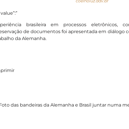
coelholuz.adv.br
“value”:”
periência brasileira em processos eletrônicos, c
eservação de documentos foi apresentada em diálogo c
abalho da Alemanha.
primir