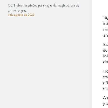
CSJT abre inscrições para vagas da magistratura de
primeiro grau
4 de agosto de 2026
10
ín
mi
am
Es
su
in
da
No
te
ef
el
A 
ju