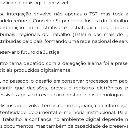
risdicional mais ágil e acessível.
sa integração envolve não apenas o TST, mas toda a
delo reúne o Conselho Superior da Justiça do Trabalho 
ordenação administrativa e estratégica dos tribuna
ibunais Regionais do Trabalho (TRTs) e das mais de 1
stribuídas pelo país, formando uma rede nacional de servi
eservar o futuro da Justiça
tro tema debatido com a delegação alemã foi a pres
diciais produzidos digitalmente.
, no passado, o desafio era conservar processos em pap
rantir que decisões, provas e registros eletrônico
essíveis apesar da evolução constante das tecnologias.
discussão envolve temas como segurança da informação
tenticidade documental e memória institucional. Para 
 Trabalho, a confiança no ambiente digital depende
s documentos, mas também da capacidade de preservá-