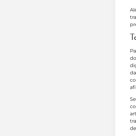
Al
tr
pr
T
Pa
do
di
da
co
af
Se
co
ar
tr
de