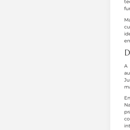
te
fu
Ma
cu
id
en
D
A 
au
Ju
ma
En
Na
pr
co
in