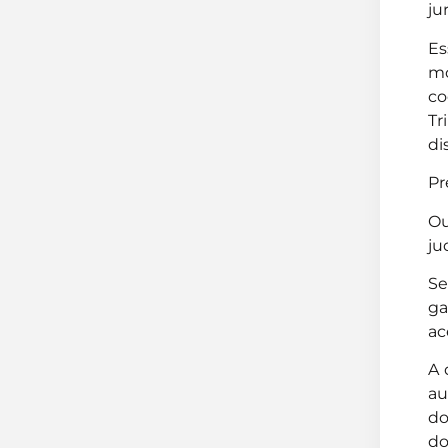
ju
Es
mo
co
Tr
di
Pr
Ou
ju
Se
ga
ac
A 
au
do
do