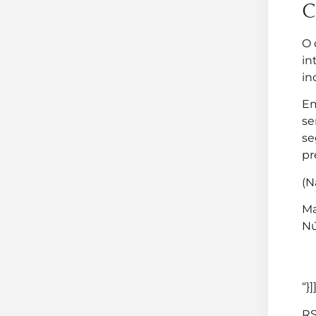
C
O 
in
in
Em
se
se
pr
(N
Ma
Nú
“}]
RS