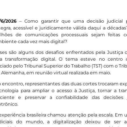
/6/2026
– Como garantir que uma decisão judicial p
tegra, acessível e juridicamente válida daqui a décad
lhões de comunicações processuais sejam feita
biente cada vez mais digital?
ses são alguns dos desafios enfrentados pela Justiça d
a transformação digital. O tema esteve no centro d
iciado pelo Tribunal Superior do Trabalho (TST) com o Tri
 Alemanha, em reunião virtual realizada em maio.
 encontro, representantes das duas cortes trocaram exp
cnologia para ampliar o acesso à Justiça, tornar a tr
iciente e preservar a confiabilidade das decisões
etrônico.
experiência brasileira chamou atenção pela escala. Em
diciais do mundo, a digitalização deixou de ser 