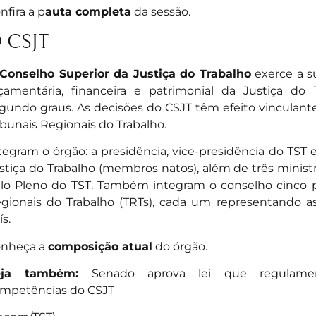
nfira a p
auta completa
da sessão.
 CSJT
Conselho Superior da Justiça do Trabalho
exerce a su
çamentária, financeira e patrimonial da Justiça do
gundo graus. As decisões do CSJT têm efeito vinculant
ibunais Regionais do Trabalho.
tegram o órgão: a presidência, vice-presidência do TST 
stiça do Trabalho (membros natos), além de três ministr
lo Pleno do TST. Também integram o conselho cinco p
gionais do Trabalho (TRTs), cada um representando as
ís.
nheça a
composição atual
do órgão.
eja também:
Senado aprova lei que regulame
mpetências do CSJT