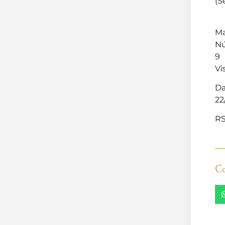
(S
Ma
Nú
9
Vi
Da
22
RS
Co