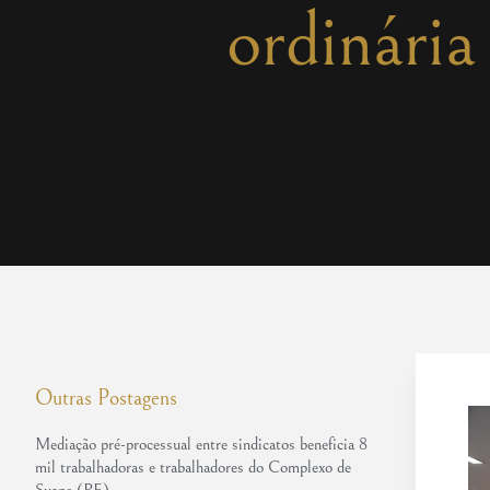
ordinári
Outras Postagens
Mediação pré-processual entre sindicatos beneficia 8
mil trabalhadoras e trabalhadores do Complexo de