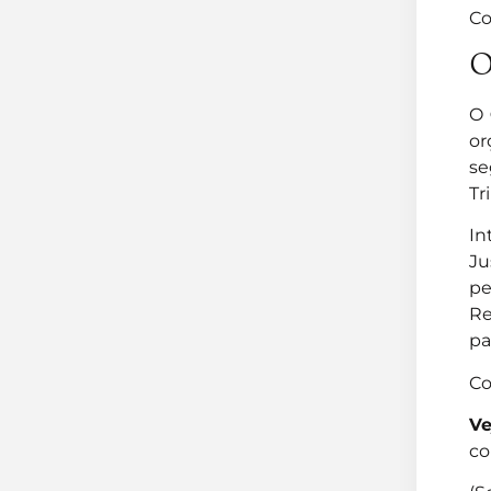
Co
O
O
or
se
Tr
In
Ju
pe
Re
pa
Co
V
co