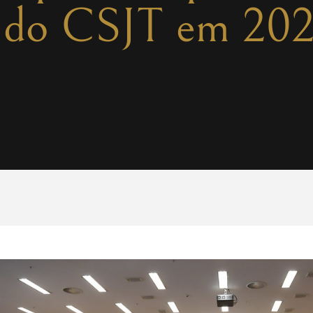
a do CSJT em 20