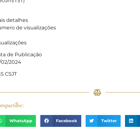
ecom/TST)
is detalhes
mero de visualizações
sualizações
ta de Publicação
/02/2024
S CSJT
mpartilhe:
WhatsApp
Facebook
Twitter