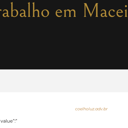
trabalho em Mace
coelholuz.adv.br
“value”:”