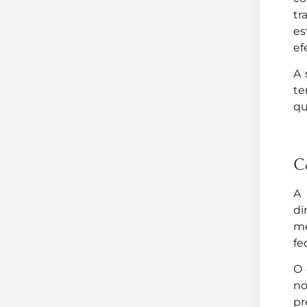
tr
es
ef
A 
te
qu
Ce
A 
di
me
fe
O 
no
pr