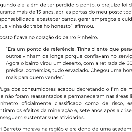
gundo ele, além de ter perdido o ponto, o prejuízo foi 
urante mais de 15 anos, abri as portas do meu posto t
sponsabilidade: abastecer carros, gerar empregos e cui
que vinha do trabalho honesto”, afirmou.
posto ficava no coração do bairro Pinheiro.
“Era um ponto de referência. Tinha cliente que parav
outros vinham de longe porque confiavam no serviço
Agora o bairro virou um deserto, com a retirada de 60
prédios, comércios, tudo esvaziado. Chegou uma ho
mais para quem vender.”
fuga dos consumidores acabou decretando o fim de m
e não foram reassentados e permaneceram nas áreas li
rímetro oficialmente classificado como de risco,
ntiram os efeitos da mineração e, sete anos após a crise 
nseguem sustentar suas atividades.
ri Barreto morava na região e era dono de uma academ