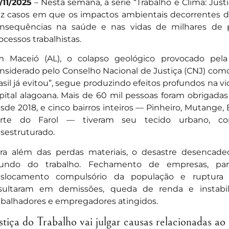
/11/2025
– Nesta semana, a série “Trabalho e Clima: Just
az casos em que os impactos ambientais decorrentes
nsequências na saúde e nas vidas de milhares de 
ocessos trabalhistas.
 Maceió (AL), o colapso geológico provocado pela
nsiderado pelo Conselho Nacional de Justiça (CNJ) como
asil já evitou”, segue produzindo efeitos profundos na v
pital alagoana. Mais de 60 mil pessoas foram obrigada
sde 2018, e cinco bairros inteiros — Pinheiro, Mutange
rte do Farol — tiveram seu tecido urbano, com
sestruturado.
ra além das perdas materiais, o desastre desencade
ndo do trabalho. Fechamento de empresas, paral
slocamento compulsório da população e ruptura 
sultaram em demissões, queda de renda e instabil
abalhadores e empregadores atingidos.
stiça do Trabalho vai julgar causas relacionadas ao