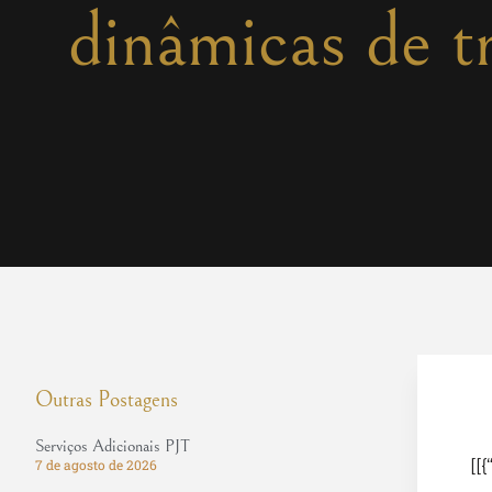
dinâmicas de 
Outras Postagens
Serviços Adicionais PJT
[[{
7 de agosto de 2026