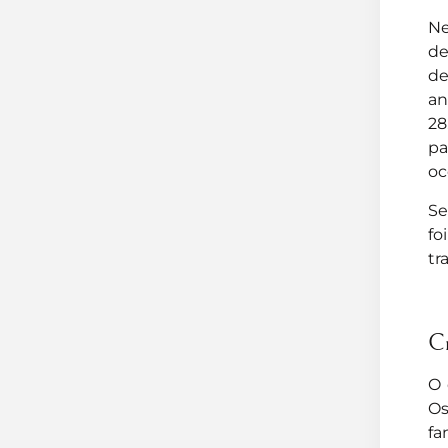
Ne
de
de
an
28
pa
oc
Se
fo
tr
Cr
O 
Os
fa