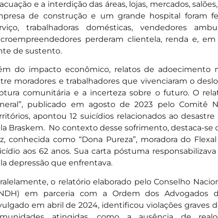
acuação e a interdição das áreas, lojas, mercados, salões,
presa de construção e um grande hospital foram fe
rviço, trabalhadoras domésticas, vendedores ambu
croempreendedores perderam clientela, renda e, em 
nte de sustento.
ém do impacto econômico, relatos de adoecimento m
tre moradores e trabalhadores que vivenciaram o desl
ptura comunitária e a incerteza sobre o futuro. O relat
neral”, publicado em agosto de 2023 pelo Comitê 
rritórios, apontou 12 suicídios relacionados ao desastr
la Braskem. No contexto desse sofrimento, destaca-se o
z, conhecida como “Dona Pureza”, moradora do Flexa
icídio aos 62 anos. Sua carta póstuma responsabiliza
la depressão que enfrentava.
ralelamente, o relatório elaborado pelo Conselho Naci
NDH) em parceria com a Ordem dos Advogados do B
vulgado em abril de 2024, identificou violações graves 
munidades atingidas, como a ausência de realo