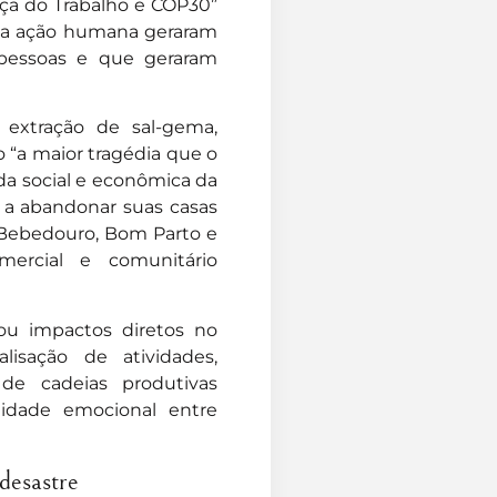
iça do Trabalho e COP30”
 da ação humana geraram
pessoas e que geraram
 extração de sal-gema,
 “a maior tragédia que o
ida social e econômica da
s a abandonar suas casas
, Bebedouro, Bom Parto e
ercial e comunitário
ou impactos diretos no
isação de atividades,
de cadeias produtivas
idade emocional entre
 desastre