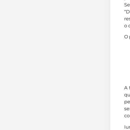
Se
“D
re
o 
O 
A 
qu
pe
se
co
Iu