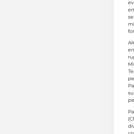
ev
em
se
mi
fo
Al
en
ru
Mi
Te
pe
Pa
su
pe
Pa
(C
di
co