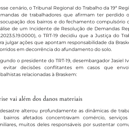
sse cenário, o Tribunal Regional do Trabalho da 19ª Reg
mandas de trabalhadores que afirmam ter perdido 
socupação dos bairros e do fechamento compulsório 
álise de um Incidente de Resolução de Demandas Rep
.2023.5.19.0000), o TRT-19 decidiu que a Justiça do 
ra julgar ações que apontam responsabilidade da Bras
orridos em decorrência do afundamento do solo.
gundo o presidente do TRT-19, desembargador Jasiel Ivo
i evitar decisões conflitantes em casos que env
abalhistas relacionadas à Braskem:
ise vai além dos danos materiais
desastre alterou profundamente as dinâmicas de traba
 bairros afetados concentravam comércio, serviço
miliares, muitos deles responsáveis por sustentar com