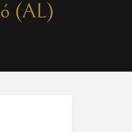
ió (AL)