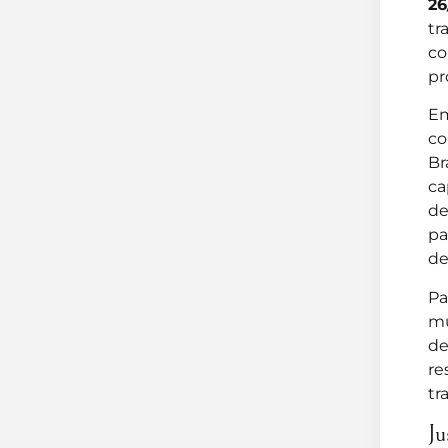
26
tr
co
pr
Em
co
Br
ca
de
pa
de
Pa
mu
de
re
tr
Ju