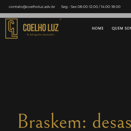
contato@coelholuz.adv.br
Seg - Sex 08:00-12:00 / 14:00-18:00
HOME
QUEM SO
Braskem: desas