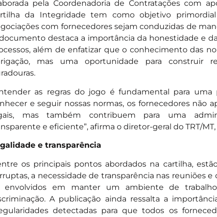
aborada pela Coordenadoria de Contratações com apoi
rtilha da Integridade tem como objetivo primordial
gociações com fornecedores sejam conduzidas de manei
documento destaca a importância da honestidade e da
ocessos, além de enfatizar que o conhecimento das 
rigação, mas uma oportunidade para construir re
radouras.
ntender as regras do jogo é fundamental para uma p
nhecer e seguir nossas normas, os fornecedores não 
egais, mas também contribuem para uma admini
ansparente e eficiente”, afirma o diretor-geral do TRT/MT
galidade e transparência
ntre os principais pontos abordados na cartilha, estão
rruptas, a necessidade de transparência nas reuniões 
 envolvidos em manter um ambiente de trabalho 
scriminação. A publicação ainda ressalta a importânc
regularidades detectadas para que todos os fornece