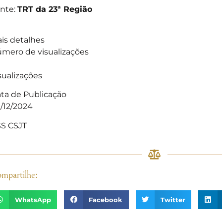
nte:
TRT da 23ª Região
is detalhes
mero de visualizações
sualizações
ta de Publicação
/12/2024
S CSJT
mpartilhe:
WhatsApp
Facebook
Twitter