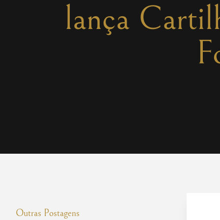
lança Cartil
F
Outras Postagens