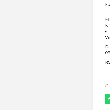
Fo
Ma
Nú
6
Vi
Da
09
RS
Co