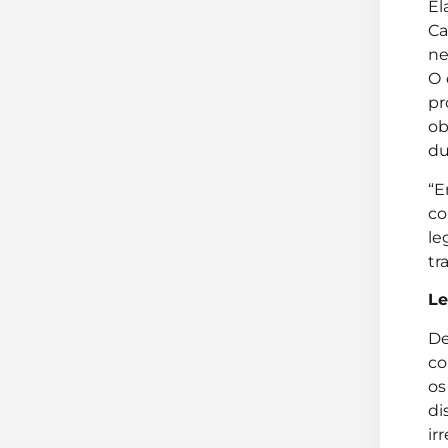
El
Ca
ne
O 
pr
ob
du
“E
co
l
tr
Le
De
co
os
di
ir