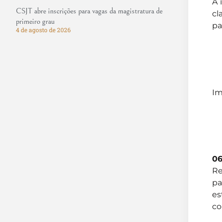
A 
CSJT abre inscrições para vagas da magistratura de
cl
primeiro grau
pa
4 de agosto de 2026
Im
06
Re
pa
es
co