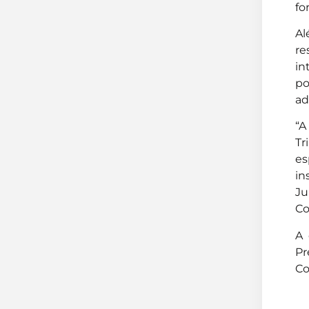
fo
Al
re
in
p
ad
“A
Tr
es
in
Ju
Co
A 
P
Co