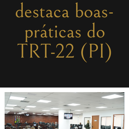
destaca boas-
práticas do
TRT-22 (PI)