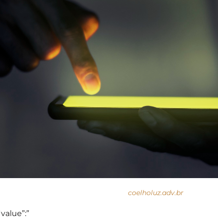
coelholuz.adv.br
“value”:”