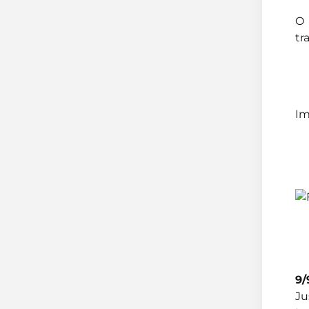
O 
tr
Im
9/
Ju