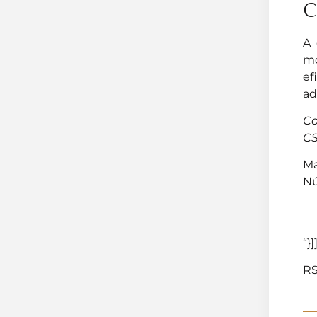
C
A 
mo
ef
ad
Co
CS
Ma
Nú
“}]
RS