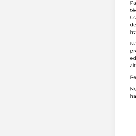
Pa
té
Co
de
ht
Na
pr
ed
al
Pe
Ne
ha