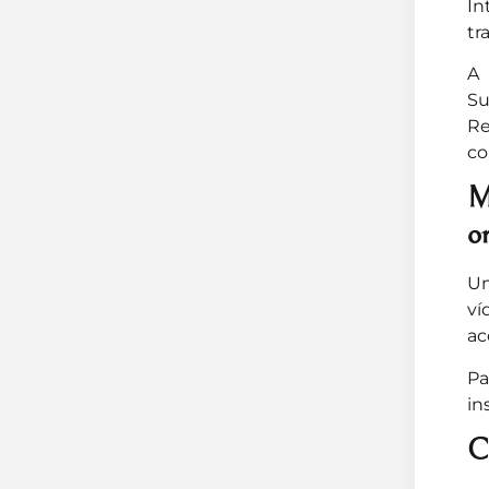
In
tr
A 
Su
Re
co
M
or
Um
ví
ac
Pa
in
C