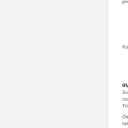
pr
Fo
01
Ju
co
Tr
Os
te