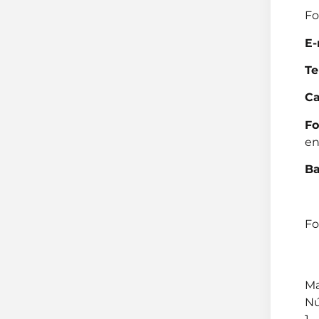
Fo
E-
Te
Ca
Fo
en
Ba
Fo
Ma
Nú