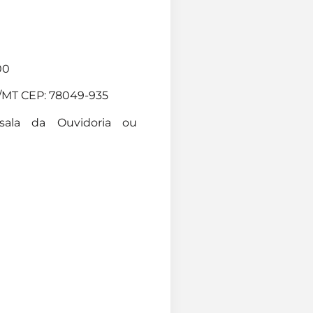
00
á/MT CEP: 78049-935
ala da Ouvidoria ou