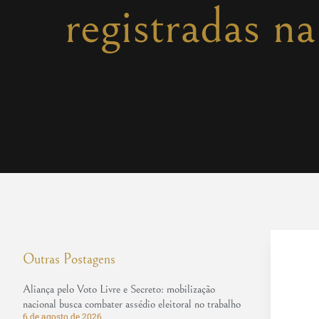
registradas 
Outras Postagens
Aliança pelo Voto Livre e Secreto: mobilização
nacional busca combater assédio eleitoral no trabalho
6 de agosto de 2026