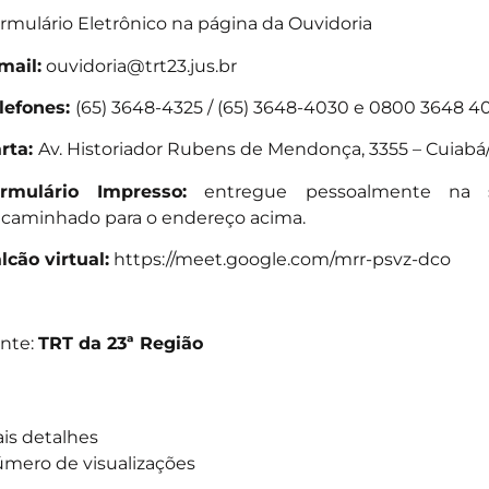
rmulário Eletrônico na página da Ouvidoria
mail:
ouvidoria@trt23.jus.br
lefones:
(65) 3648-4325 / (65) 3648-4030 e 0800 3648 4
rta:
Av. Historiador Rubens de Mendonça, 3355 – Cuiab
rmulário Impresso:
entregue pessoalmente na s
caminhado para o endereço acima.
lcão virtual:
https://meet.google.com/mrr-psvz-dco
nte:
TRT da 23ª Região
is detalhes
mero de visualizações