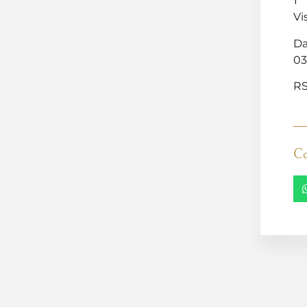
1
Vi
Da
03
RS
Co