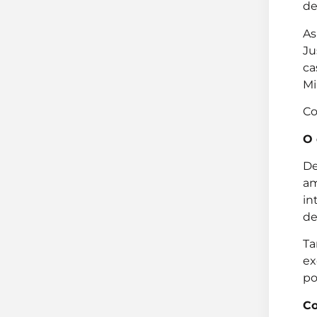
de
As
Ju
ca
Mi
Co
O 
De
am
in
de
Ta
ex
po
Co