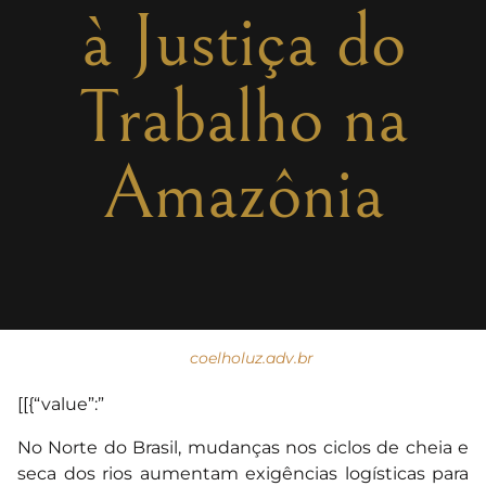
à Justiça do
Trabalho na
Amazônia
coelholuz.adv.br
[[{“value”:”
No Norte do Brasil, mudanças nos ciclos de cheia e
seca dos rios aumentam exigências logísticas para