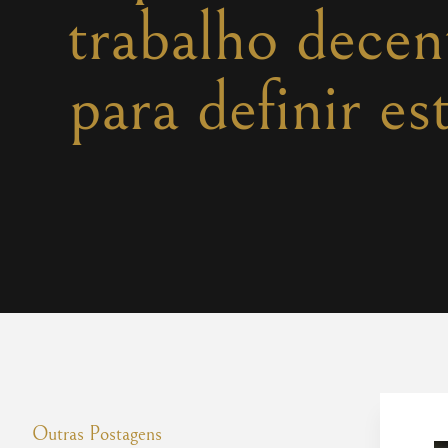
trabalho decen
para definir es
Outras Postagens