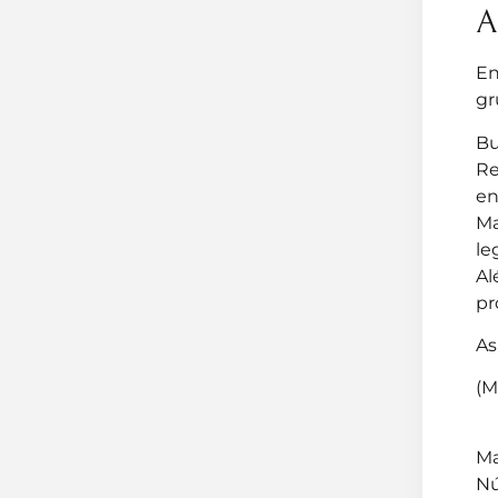
A
En
gr
Bu
Re
en
Ma
le
Al
pr
As
(M
Ma
Nú