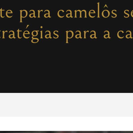
te para camelôs s
tratégias para a c