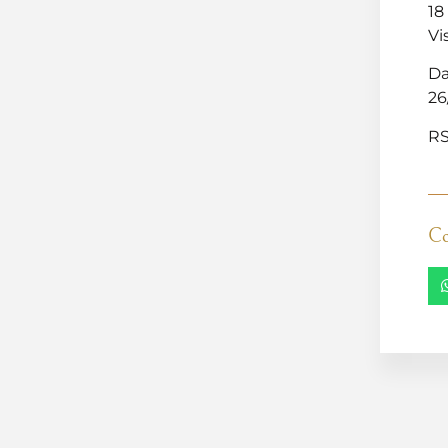
18
Vi
Da
26
RS
Co