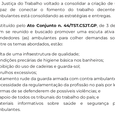
 Justiça do Trabalho voltado a consolidar a criação de 
paz de conectar o fomento do trabalho decente
bulantes está consolidando as estratégias e entregas.
stituído pelo
Ato Conjunto n. 44/TST.CSJT.GP
, de 3 d
m se reunido e buscado promover uma escuta ativa d
ndedores (as) ambulantes para colher demandas soli
tre os temas abordados, estão:
lta de uma infraestrutura de qualidade;
ndições precárias de higiene básica nos banheiros;
oibição do uso de cadeiras e guarda-sol;
rulhos excessivos;
atamento rude da guarda armada com contra ambulante
cessidade da regulamentação da profissão no país por le
rmas de se defenderem de possíveis violências; e
apoio de todos os tribunais do trabalho do país; e
teriais informativos sobre saúde e segurança pa
bulantes.