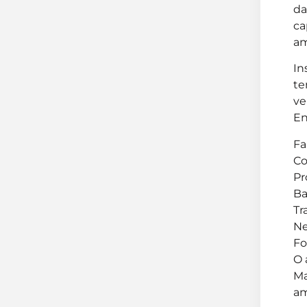
da
ca
am
In
te
ve
En
Fa
Co
Pr
Ba
Tr
Ne
Fo
O 
Ma
am