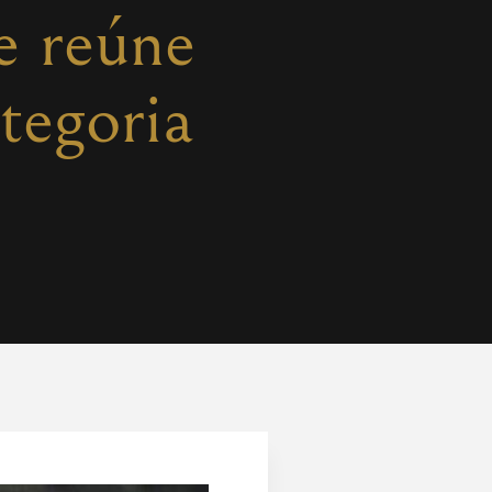
e reúne
ategoria