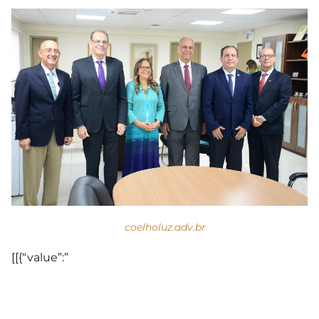
coelholuz.adv.br
[[{“value”:”