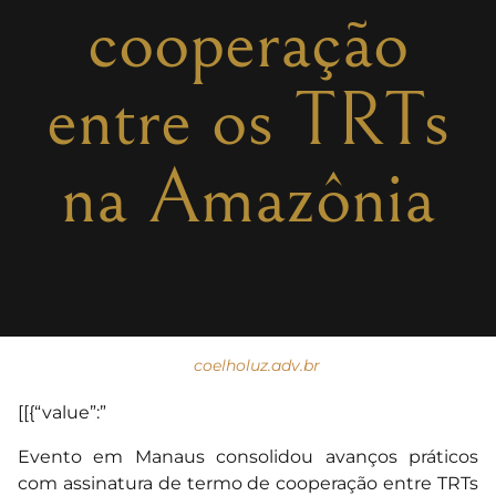
cooperação
entre os TRTs
na Amazônia
coelholuz.adv.br
[[{“value”:”
Evento em Manaus consolidou avanços práticos
com assinatura de termo de cooperação entre TRTs