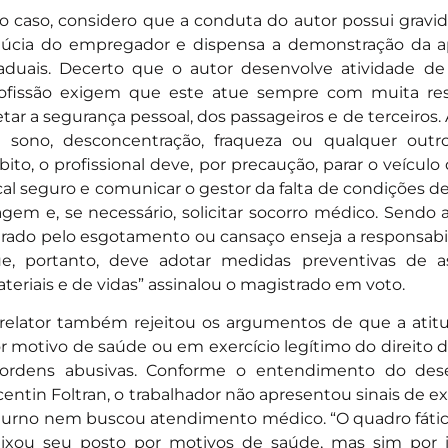
o caso, considero que a conduta do autor possui gravi
dúcia do empregador e dispensa a demonstração da a
aduais. Decerto que o autor desenvolve atividade de
ofissão exigem que este atue sempre com muita res
etar a segurança pessoal, dos passageiros e de terceiros.
 sono, desconcentração, fraqueza ou qualquer outr
bito, o profissional deve, por precaução, parar o veícu
cal seguro e comunicar o gestor da falta de condições d
agem e, se necessário, solicitar socorro médico. Sendo 
rado pelo esgotamento ou cansaço enseja a responsabili
e, portanto, deve adotar medidas preventivas de 
teriais e de vidas” assinalou o magistrado em voto.
relator também rejeitou os argumentos de que a atit
r motivo de saúde ou em exercício legítimo do direito d
ordens abusivas. Conforme o entendimento do des
centin Foltran, o trabalhador não apresentou sinais de 
turno nem buscou atendimento médico. “O quadro fátic
ixou seu posto por motivos de saúde, mas sim por i