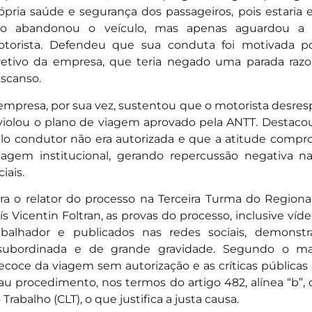
ópria saúde e segurança dos passageiros, pois estaria 
o abandonou o veículo, mas apenas aguardou a s
torista. Defendeu que sua conduta foi motivada 
retivo da empresa, que teria negado uma parada razo
scanso.
empresa, por sua vez, sustentou que o motorista desres
violou o plano de viagem aprovado pela ANTT. Destacou
lo condutor não era autorizada e que a atitude com
agem institucional, gerando repercussão negativa n
ciais.
ra o relator do processo na Terceira Turma do Region
ís Vicentin Foltran, as provas do processo, inclusive víd
abalhador e publicados nas redes sociais, demons
subordinada e de grande gravidade. Segundo o mag
ecoce da viagem sem autorização e as críticas pública
u procedimento, nos termos do artigo 482, alínea “b”, 
 Trabalho (CLT), o que justifica a justa causa.