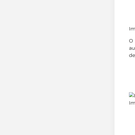
Im
O 
au
de
Im