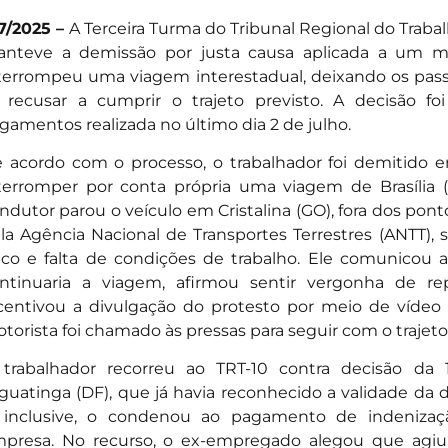
7/2025 –
A Terceira Turma do Tribunal Regional do Trabal
nteve a demissão por justa causa aplicada a um m
terrompeu uma viagem interestadual, deixando os pass
 recusar a cumprir o trajeto previsto. A decisão f
lgamentos realizada no último dia 2 de julho.
 acordo com o processo, o trabalhador foi demitido 
terromper por conta própria uma viagem de Brasília (
ndutor parou o veículo em Cristalina (GO), fora dos pon
la Agência Nacional de Transportes Terrestres (ANTT),
sico e falta de condições de trabalho. Ele comunicou
ntinuaria a viagem, afirmou sentir vergonha de r
centivou a divulgação do protesto por meio de vídeo 
torista foi chamado às pressas para seguir com o trajeto
trabalhador recorreu ao TRT-10 contra decisão da 
guatinga (DF), que já havia reconhecido a validade da 
 inclusive, o condenou ao pagamento de indenizaç
presa. No recurso, o ex-empregado alegou que agiu