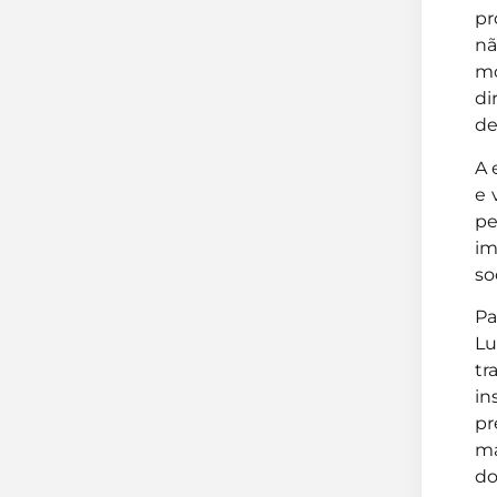
pr
nã
mo
di
de
A 
e 
pe
im
so
Pa
Lu
tr
in
pr
ma
do