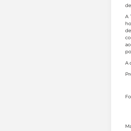
de
A 
ho
d
co
ao
po
A 
Pr
Fo
Ma