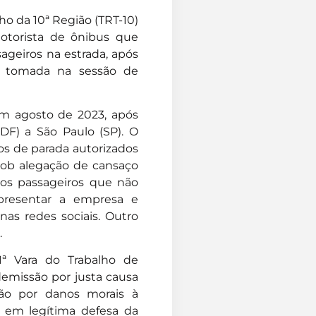
ho da 10ª Região (TRT-10)
otorista de ônibus que
ageiros na estrada, após
oi tomada na sessão de
em agosto de 2023, após
DF) a São Paulo (SP). O
tos de parada autorizados
 sob alegação de cansaço
 aos passageiros que não
epresentar a empresa e
nas redes sociais. Outro
.
1ª Vara do Trabalho de
demissão por justa causa
ão por danos morais à
 em legítima defesa da