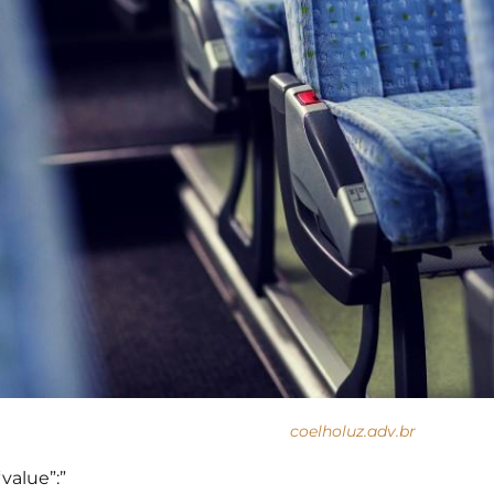
coelholuz.adv.br
“value”:”