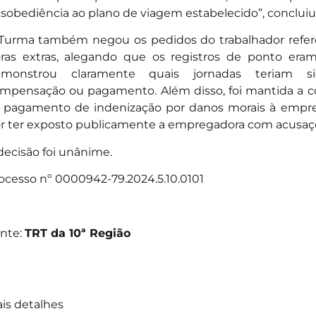
sobediência ao plano de viagem estabelecido”, concluiu
Turma também negou os pedidos do trabalhador refe
ras extras, alegando que os registros de ponto era
emonstrou claramente quais jornadas teriam s
mpensação ou pagamento. Além disso, foi mantida a 
 pagamento de indenização por danos morais à empres
r ter exposto publicamente a empregadora com acusaç
decisão foi unânime.
ocesso nº 0000942-79.2024.5.10.0101
nte:
TRT da 10ª Região
is detalhes