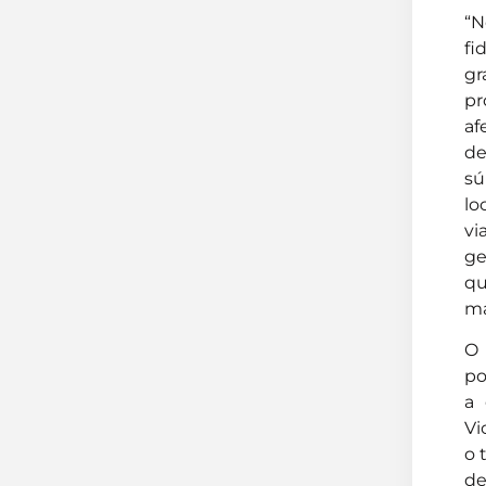
“N
fi
gr
pr
af
de
sú
lo
vi
ge
qu
ma
O 
po
a 
Vi
o 
de