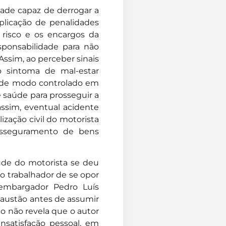
dade capaz de derrogar a
plicação de penalidades
 risco e os encargos da
ponsabilidade para não
 Assim, ao perceber sinais
o sintoma de mal-estar
lo de modo controlado em
e saúde para prosseguir a
assim, eventual acidente
zação civil do motorista
asseguramento de bens
ude do motorista se deu
o trabalhador de se opor
embargador Pedro Luís
exaustão antes de assumir
o não revela que o autor
nsatisfação pessoal, em