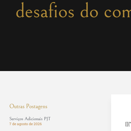
desafios do co
Outras Postagens
Serviços Adicionais PJT
[[{
7 de agosto de 2026