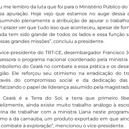
u me lembro da luta que foi para o Ministério Público do
sa apuração. Hoje vejo que estamos no auge dessa a
sumindo plenamente a atribuição de apurar o trabalho
 prazer ver que tudo isso que aconteceu, apesar de fo
uda tem sido grande de todos os lados e essa função 
ssas grandes missões”, concluiu a presidente.
vice-presidente do TRT-CE, desembargador Francisco J
sessora o programa nacional coordenado pela ministra
mbolismo do Ceará no combate a essa prática e os desaf
gião. Ele reforçou seu otimismo na erradicação do tr
ravés do compromisso social e da dedicação das ins
fatizando o papel de liderança assumido pela magistrada
 Ceará é a Terra do Sol, a terra que primeiro libe
felizmente, ainda existe muito trabalho análogo à escr
vina de trabalhar com a ministra Liana neste progra
mo a da carnaúba, um produto exportado em que ain
 combate à exploração”, mencionou o vice-presidente.