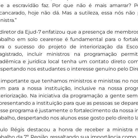
e a escravidão faz. Por que não é mais amarrar? 
cancarado, hoje não dá. Mas a sutileza, essa nós não
nistra.”
diretor da Ejud-7 enfatizou que a presença de membros
abalho em solo cearense é fundamental para o fortale
ra o sucesso do projeto de interiorização da Esco
gistrado, incluir ministros na programação per
adêmica e jurídica local tenha um contato direto com
spertando nos estudantes o interesse genuíno pelo Dire
 importante que tenhamos ministros e ministras no noss
m para a nossa instituição, inclusive na nossa pro
teriorização. Na iniciativa da programação a gente 
presentando a instituição para que as pessoas se depar
sse programa é justamente o fortalecimento da nossa ins
abalho, despertando nos alunos esse gosto pelo direito la
ulo Régis destacou a honra de receber a ministra n
abalho da 7ª Região, ressaltando sua importância como