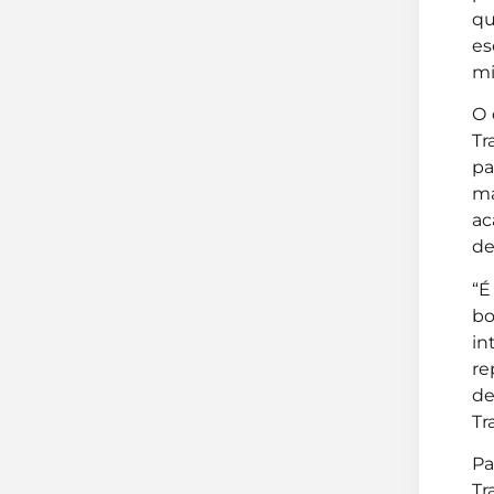
qu
es
mi
O 
Tr
pa
ma
ac
de
“É
bo
in
re
de
Tr
Pa
Tr