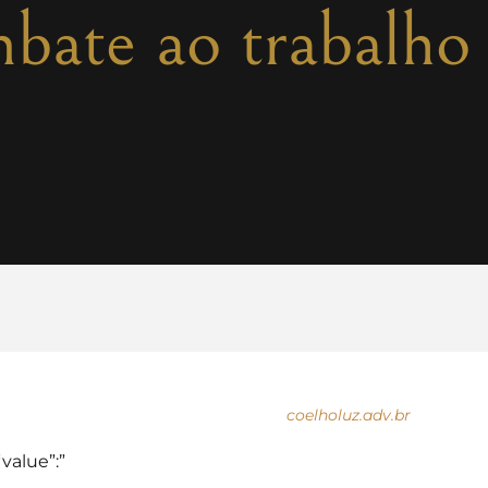
mbate ao trabalho
coelholuz.adv.br
“value”:”