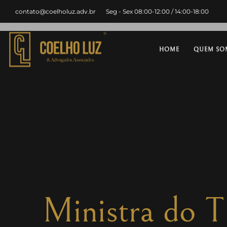
contato@coelholuz.adv.br
Seg - Sex 08:00-12:00 / 14:00-18:00
HOME
QUEM SO
Ministra do T