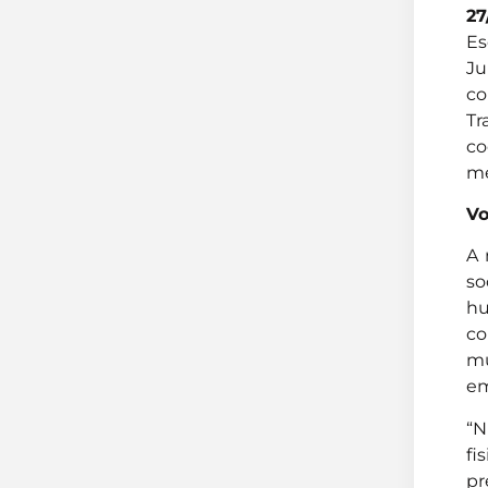
27
Es
Ju
co
Tr
co
me
Vo
A 
so
hu
co
mu
em
“N
fi
pr