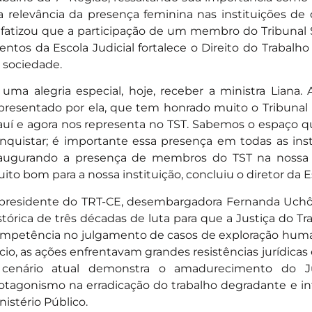
a relevância da presença feminina nas instituições de c
fatizou que a participação de um membro do Tribunal 
entos da Escola Judicial fortalece o Direito do Trabalho
 sociedade.
 uma alegria especial, hoje, receber a ministra Liana
presentado por ela, que tem honrado muito o Tribunal
auí e agora nos representa no TST. Sabemos o espaço 
nquistar; é importante essa presença em todas as inst
augurando a presença de membros do TST na nossa S
ito bom para a nossa instituição, concluiu o diretor da Es
presidente do TRT-CE, desembargadora Fernanda Uchôa,
stórica de três décadas de luta para que a Justiça do T
mpetência no julgamento de casos de exploração huma
ício, as ações enfrentavam grandes resistências jurídicas
cenário atual demonstra o amadurecimento do Ju
otagonismo na erradicação do trabalho degradante e in
nistério Público.