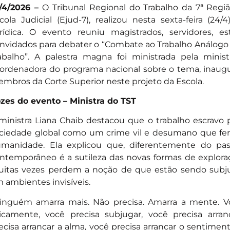
/4/2026 –
O Tribunal Regional do Trabalho da 7ª Regi
cola Judicial (Ejud-7), realizou nesta sexta-feira (24/
rídica. O evento reuniu magistrados, servidores, e
nvidados para debater o “Combate ao Trabalho Análogo 
abalho”. A palestra magna foi ministrada pela minist
ordenadora do programa nacional sobre o tema, inaugu
mbros da Corte Superior neste projeto da Escola.
zes do evento – Ministra do TST
ministra Liana Chaib destacou que o trabalho escravo
ciedade global como um crime vil e desumano que fer
manidade. Ela explicou que, diferentemente do pas
ntemporâneo é a sutileza das novas formas de exploraç
itas vezes perdem a noção de que estão sendo subju
 ambientes invisíveis.
inguém amarra mais. Não precisa. Amarra a mente. V
sicamente, você precisa subjugar, você precisa arran
ecisa arrancar a alma, você precisa arrancar o sentimen