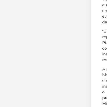
e 
en
ev
da
“É
re
Pi
co
in
mu
A 
hi
co
in
o 
pr
Mi