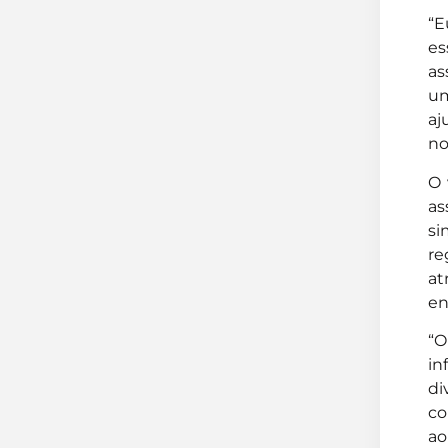
“E
es
as
um
aj
no
O 
as
si
re
at
en
“O
in
di
co
ao