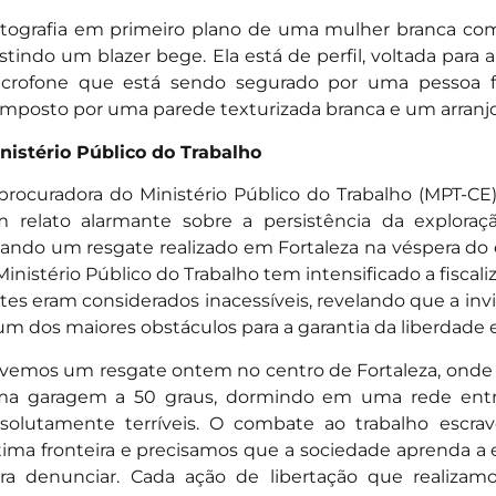
tografia em primeiro plano de uma mulher branca com
stindo um blazer bege. Ela está de perfil, voltada para
crofone que está sendo segurado por uma pessoa f
mposto por uma parede texturizada branca e um arranjo
nistério Público do Trabalho
procuradora do Ministério Público do Trabalho (MPT-CE) 
 relato alarmante sobre a persistência da exploraç
tando um resgate realizado em Fortaleza na véspera do 
Ministério Público do Trabalho tem intensificado a fisc
tes eram considerados inacessíveis, revelando que a invi
um dos maiores obstáculos para a garantia da liberdade e
ivemos um resgate ontem no centro de Fortaleza, onde
a garagem a 50 graus, dormindo em uma rede ent
solutamente terríveis. O combate ao trabalho escra
tima fronteira e precisamos que a sociedade aprenda a 
ra denunciar. Cada ação de libertação que realizam