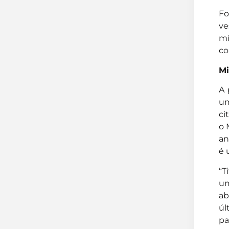
Fo
ve
mi
co
Mi
A 
um
ci
o 
an
é 
“T
um
ab
úl
pa