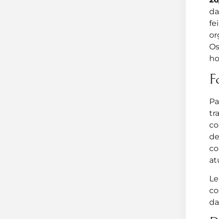
da
fe
or
Os
ho
F
Pa
tr
co
de
co
at
Le
co
da