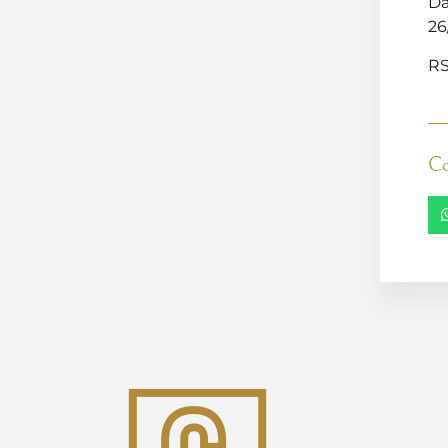
Da
26
RS
Co