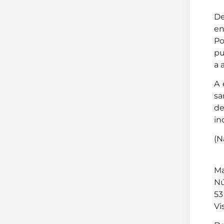
De
en
Po
pu
a 
A 
sa
de
in
(N
Ma
Nú
53
Vi