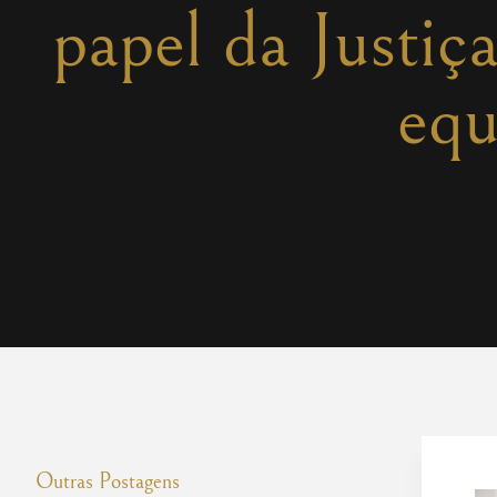
papel da Justiç
equ
Outras Postagens