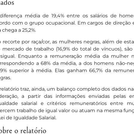
ados
diferença média de 19,4% entre os salários de home
ordo com o grupo ocupacional. Em cargos de direção e
a chega a 25,2%.
 recorte por raça/cor, as mulheres negras, além de 
 mercado de trabalho (16,9% do total de víncuos), sã
sigual. Enquanto a remuneração média da mulher n
rrespondendo a 68% da média, a dos homens não-neg
,9% superior à média. Elas ganham 66,7% da remune
gras.
relatório traz, ainda, um balanço completo dos dados na
deração, a partir das informações enviadas pelas
ualdade salarial e critérios remuneratórios entre
ercem trabalho de igual valor ou atuam na mesma fun
Lei de Igualdade Salarial.
obre o relatório