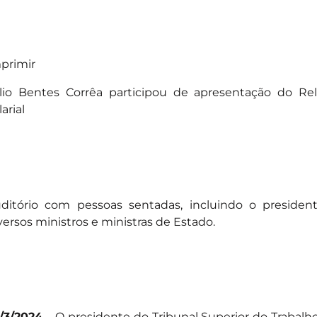
primir
lio Bentes Corrêa participou de apresentação do Rel
larial
ditório com pessoas sentadas, incluindo o preside
versos ministros e ministras de Estado.
/3/2024
– O presidente do Tribunal Superior do Trabalh