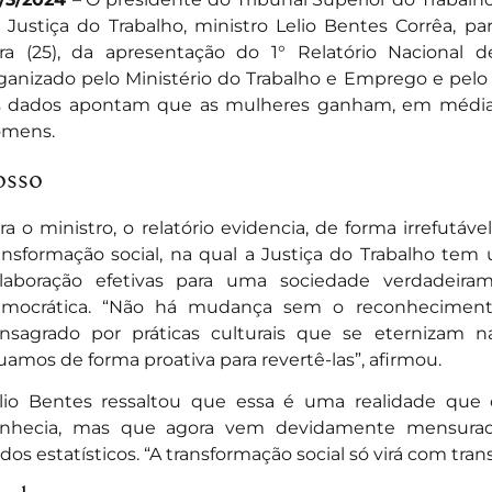
 Justiça do Trabalho, ministro Lelio Bentes Corrêa, pa
ira (25), da apresentação do 1° Relatório Nacional de
ganizado pelo Ministério do Trabalho e Emprego e pelo 
 dados apontam que as mulheres ganham, em média,
mens.
osso
ra o ministro, o relatório evidencia, de forma irrefutá
ansformação social, na qual a Justiça do Trabalho te
laboração efetivas para uma sociedade verdadeirame
mocrática. “Não há mudança sem o reconheciment
nsagrado por práticas culturais que se eternizam
uamos de forma proativa para revertê-las”, afirmou.
lio Bentes ressaltou que essa é uma realidade que 
nhecia, mas que agora vem devidamente mensura
dos estatísticos. “A transformação social só virá com tran