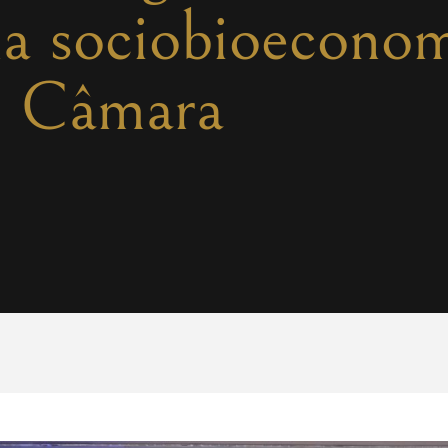
 na sociobioecono
Câmara