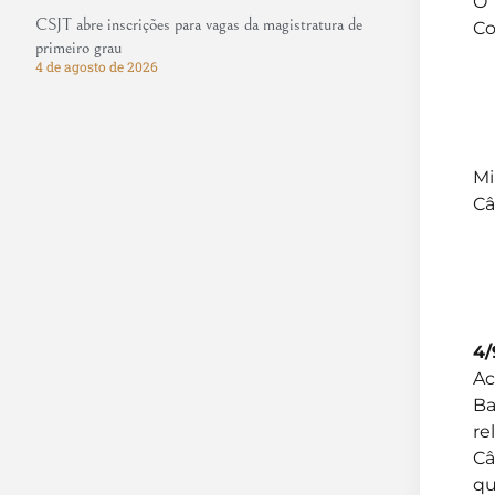
O 
CSJT abre inscrições para vagas da magistratura de
Co
primeiro grau
4 de agosto de 2026
Mi
Câ
4
Ac
Ba
re
Câ
qu