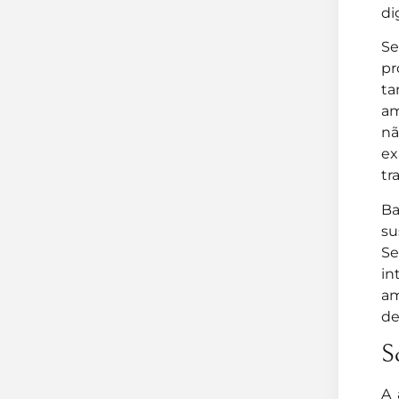
di
Se
pr
ta
am
nã
ex
tr
Ba
su
S
in
am
de
S
A 