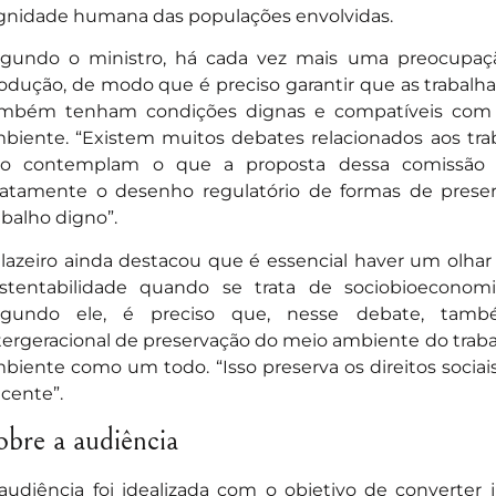
gnidade humana das populações envolvidas.
gundo o ministro, há cada vez mais uma preocupaç
odução, de modo que é preciso garantir que as trabalha
mbém tenham condições dignas e compatíveis com 
biente. “Existem muitos debates relacionados aos tra
o contemplam o que a proposta dessa comissão 
atamente o desenho regulatório de formas de preser
abalho digno”.
lazeiro ainda destacou que é essencial haver um olhar 
stentabilidade quando se trata de sociobioeconomi
egundo ele, é preciso que, nesse debate, tamb
tergeracional de preservação do meio ambiente do trab
biente como um todo. “Isso preserva os direitos sociai
cente”.
obre a audiência
audiência foi idealizada com o objetivo de converter