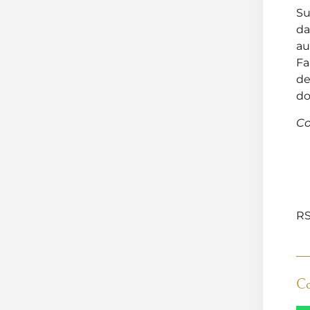
Su
da
au
Fa
de
do
Co
RS
Co