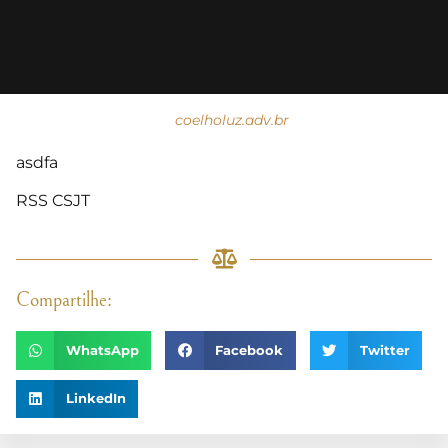
coelholuz.adv.br
asdfa
RSS CSJT
Compartilhe:
WhatsApp
Facebook
Twitter
LinkedIn