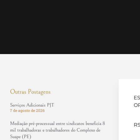
Outras Postagens
E
Serviços Adicionais PJT
O
7 de agosto de 2026
Mediação pré-processual entre sindicatos beneficia 8
RS
mil trabalhadoras e trabalhadores do Complexo de
Suape (PE)