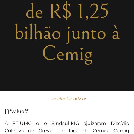
de R$ 1,25
bilhão junto à
Cemig
coelholuz.adv.br
[[{“value”:”
A FTIUMG e o Sindsul-MG ajuizaram Dissídio
Coletivo de Greve em face da Cemig, Cemig