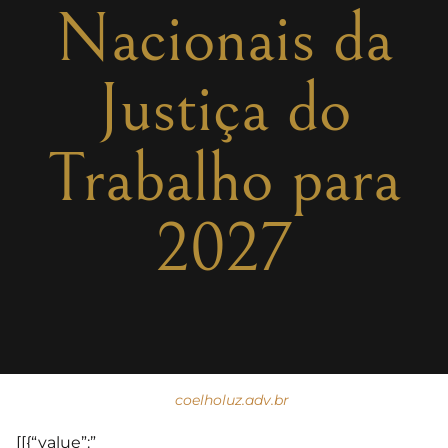
Nacionais da
Justiça do
Trabalho para
2027
coelholuz.adv.br
[[{“value”:”