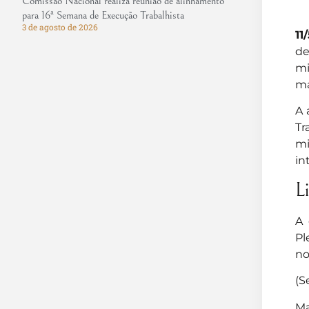
Comissão Nacional realiza reunião de alinhamento
para 16ª Semana de Execução Trabalhista
3 de agosto de 2026
11
de
mi
ma
A 
Tr
mi
in
Li
A 
Pl
no
(S
Ma