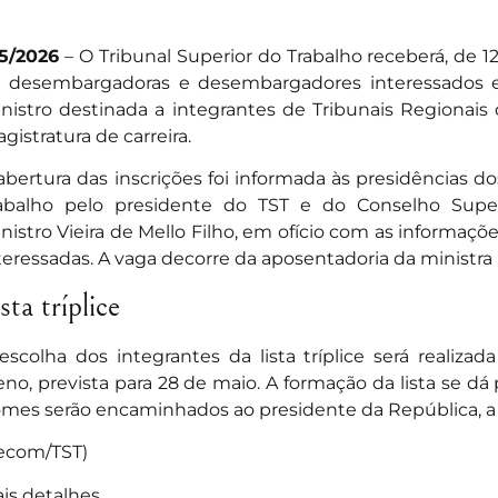
/5/2026
– O Tribunal Superior do Trabalho receberá, de 12
 desembargadoras e desembargadores interessados 
nistro destinada a integrantes de Tribunais Regionais
gistratura de carreira.
abertura das inscrições foi informada às presidências d
abalho pelo presidente do TST e do Conselho Superi
nistro Vieira de Mello Filho, em ofício com as informaçõ
teressadas. A vaga decorre da aposentadoria da ministra 
sta tríplice
escolha dos integrantes da lista tríplice será realiza
eno, prevista para 28 de maio. A formação da lista se dá 
mes serão encaminhados ao presidente da República, a
ecom/TST)
is detalhes