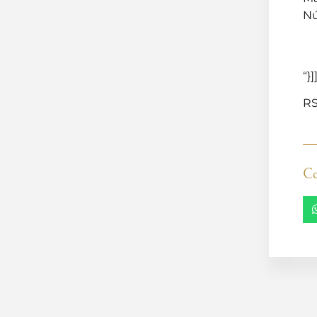
Nú
“}]
RS
Co