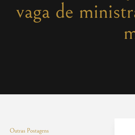
vaga de ministr
m
Outras Postagens