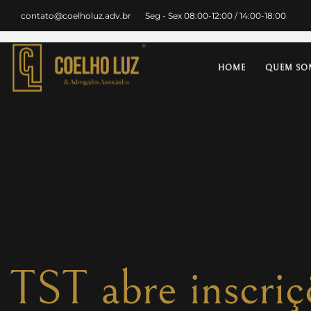
contato@coelholuz.adv.br
Seg - Sex 08:00-12:00 / 14:00-18:00
HOME
QUEM SO
TST abre inscriç