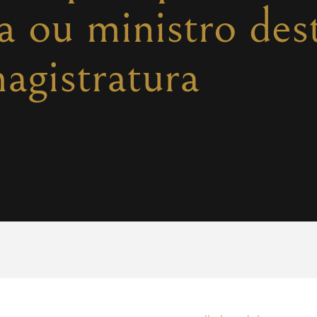
a ou ministro des
agistratura