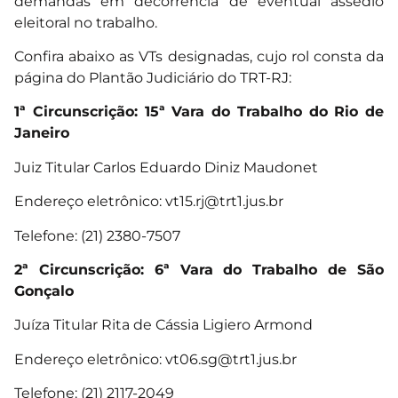
demandas em decorrência de eventual assédio
eleitoral no trabalho.
Confira abaixo as VTs designadas, cujo
rol consta da
página do Plantão Judiciário do TRT-RJ
:
1ª Circunscrição: 15ª Vara do Trabalho do Rio de
Janeiro
Juiz Titular Carlos Eduardo Diniz Maudonet
Endereço eletrônico:
vt15.rj@trt1.jus.br
Telefone: (21) 2380-7507
2ª Circunscrição: 6ª Vara do Trabalho de São
Gonçalo
Juíza Titular Rita de Cássia Ligiero Armond
Endereço eletrônico:
vt06.sg@trt1.jus.br
Telefone: (21) 2117-2049