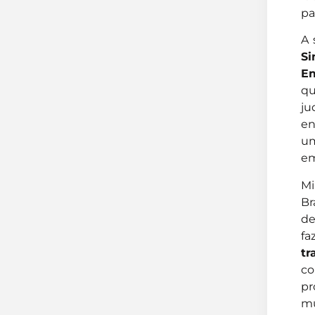
pa
A 
Si
Em
qu
ju
en
um
em
Mi
Br
de
fa
tr
co
pr
mu