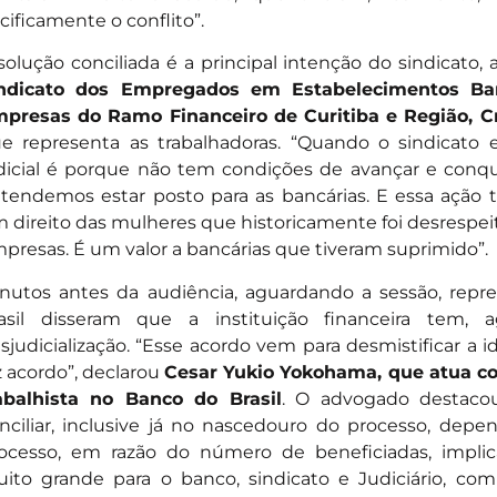
cificamente o conflito”.
solução conciliada é a principal intenção do sindicato,
ndicato dos Empregados em Estabelecimentos Banc
presas do Ramo Financeiro de Curitiba e Região, Cr
e representa as trabalhadoras. “Quando o sindicato
dicial é porque não tem condições de avançar e conqu
tendemos estar posto para as bancárias. E essa ação
 direito das mulheres que historicamente foi desrespeit
presas. É um valor a bancárias que tiveram suprimido”.
nutos antes da audiência, aguardando a sessão, rep
asil disseram que a instituição financeira tem, 
sjudicialização. “Esse acordo vem para desmistificar a 
z acordo”, declarou
Cesar Yukio Yokohama, que atua co
abalhista no Banco do Brasil
. O advogado destaco
nciliar, inclusive já no nascedouro do processo, dep
ocesso, em razão do número de beneficiadas, impl
ito grande para o banco, sindicato e Judiciário, com