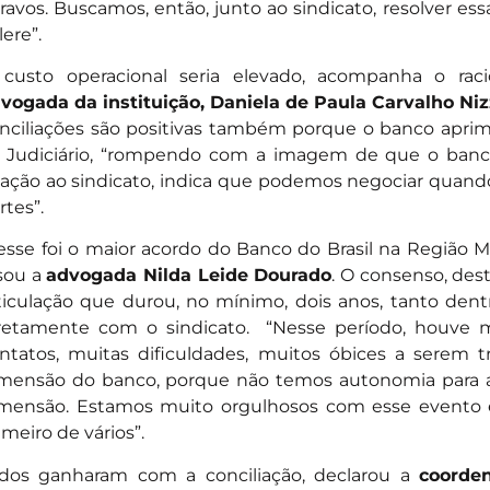
ravos. Buscamos, então, junto ao sindicato, resolver es
lere”.
custo operacional seria elevado, acompanha o raci
vogada da instituição, Daniela de Paula Carvalho Niz
nciliações são positivas também porque o banco apri
 Judiciário, “rompendo com a imagem de que o banco
lação ao sindicato, indica que podemos negociar quando 
rtes”.
esse foi o maior acordo do Banco do Brasil na Região Me
isou a
advogada Nilda Leide Dourado
. O consenso, des
ticulação que durou, no mínimo, dois anos, tanto dent
retamente com o sindicato. “Nesse período, houve mu
ntatos, muitas dificuldades, muitos óbices a serem 
mensão do banco, porque não temos autonomia para a
mensão. Estamos muito orgulhosos com esse evento 
imeiro de vários”.
dos ganharam com a conciliação, declarou a
coorde