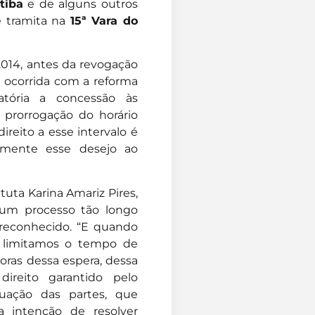
tiba
e de alguns outros
e tramita na
15ª Vara do
2014, antes da revogação
, ocorrida com a reforma
atória a concessão às
prorrogação do horário
direito a esse intervalo é
samente esse desejo ao
tuta Karina Amariz Pires,
 um processo tão longo
 reconhecido. “E quando
, limitamos o tempo de
oras dessa espera, dessa
ireito garantido pelo
uação das partes, que
a intenção de resolver