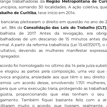
range trabalhadoras da
Região Metropolitana de Curi
nicípios, somando 30 localidades. A ação coletiva, qu
abalho de Curitiba
, teve início em 2014.
 bancárias pleitearam o direito em questão no ano de 
 art. 384 da
Consolidação das Leis do Trabalho (CLT)
abalhista de 2017. Antes da revogação, era obrig
abalhadoras de um descanso de 15 minutos antes da 
rmal. A partir da reforma trabalhista (Lei 13.467/2017), o 
cultativo, devendo as mulheres manifestar expres
pregador.
acordo foi homologado no último dia 14 pela juíza substi
e elogiou as partes pela composição, uma vez que
ovoca angústia, ansiedade aos que têm o seu direito
zemos um acordo desse, envolvendo 1.701 mulheres
pera que uma execução traria, protegendo as trabalhad
gústia, proporcionando que elas tenham o seu d
gamento. Também fiquei bastante feliz com a at
cilitaram muito o acordo, que tiveram, realmente, 