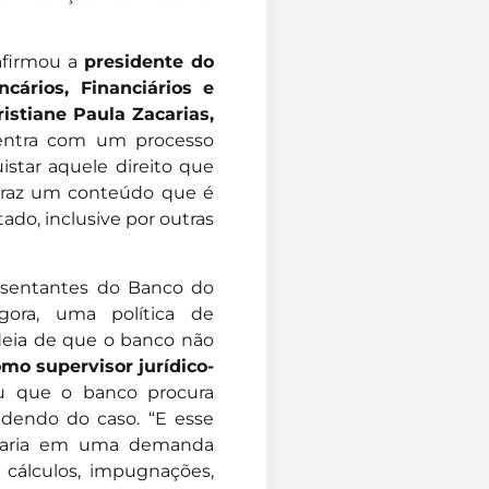
 afirmou a
presidente do
ários, Financiários e
istiane Paula Zacarias,
 entra com um processo
istar aquele direito que
 traz um conteúdo que é
ado, inclusive por outras
resentantes do Banco do
agora, uma política de
ideia de que o banco não
mo supervisor jurídico-
u que o banco procura
endendo do caso. “E esse
icaria em uma demanda
 cálculos, impugnações,