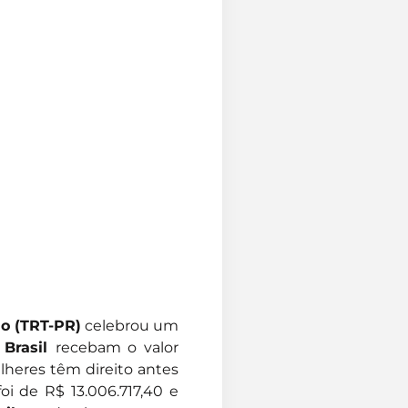
ão (TRT-PR)
celebrou um
 Brasil
recebam o valor
lheres têm direito antes
oi de R$ 13.006.717,40 e