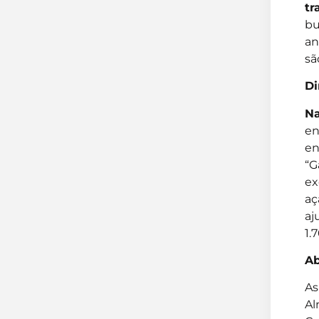
tr
bu
an
sã
Di
N
en
en
“G
ex
aç
aj
1.
Ab
As
Al