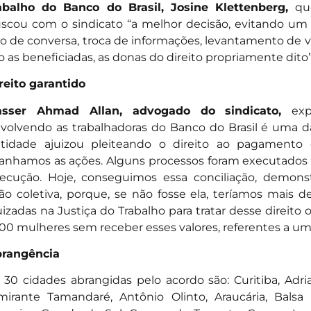
abalho do Banco do Brasil, Josine Klettenberg,
qu
scou com o sindicato “a melhor decisão, evitando um 
o de conversa, troca de informações, levantamento de v
o as beneficiadas, as donas do direito propriamente dito”
reito garantido
asser Ahmad Allan, advogado do sindicato,
ex
volvendo as trabalhadoras do Banco do Brasil é uma d
tidade ajuizou pleiteando o direito ao pagamento d
anhamos as ações. Alguns processos foram executados 
ecução. Hoje, conseguimos essa conciliação, demons
ão coletiva, porque, se não fosse ela, teríamos mais de
uizadas na Justiça do Trabalho para tratar desse direito 
700 mulheres sem receber esses valores, referentes a um 
rangência
 30 cidades abrangidas pelo acordo são: Curitiba, Adri
mirante Tamandaré, Antônio Olinto, Araucária, Balsa