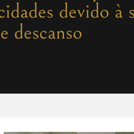
cidades devido à 
e descanso