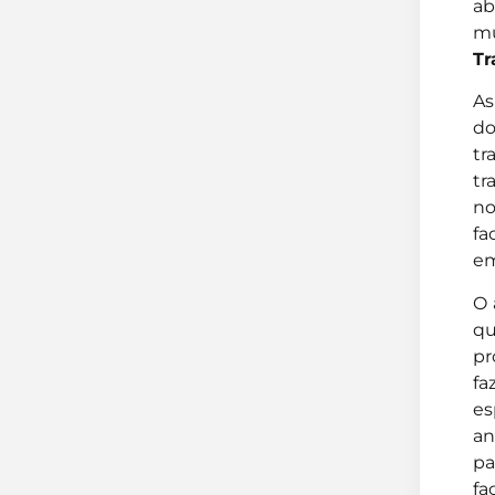
ab
mu
Tr
As
do
tr
tr
no
fa
em
O 
qu
pr
fa
es
an
pa
fa