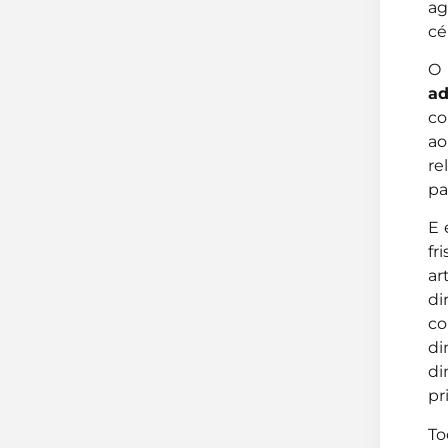
ag
cé
O 
ad
co
ao
re
pa
E 
fr
ar
di
co
di
di
pr
To