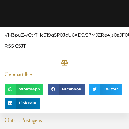
VM3puZwGtrTHc319q5P0JcU6XD9/97MJZRe4js0aJF0
RSS CSJT
Compartilhe:
WhatsApp
Facebook
Twitter
LinkedIn
Outras Postagens