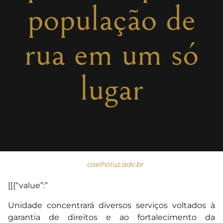
população de
rua em um só
lugar
coelholuz.adv.br
[[{“value”:”
Unidade concentrará diversos serviços voltados à
garantia de direitos e ao fortalecimento da