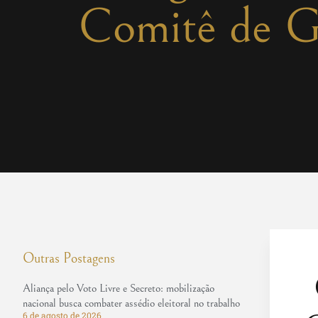
Comitê de Go
Outras Postagens
C
Aliança pelo Voto Livre e Secreto: mobilização
nacional busca combater assédio eleitoral no trabalho
6 de agosto de 2026