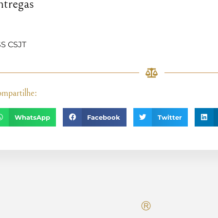
ntregas
S CSJT
mpartilhe:
WhatsApp
Facebook
Twitter