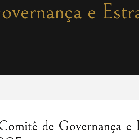
vernança e Estra
omitê de Governança e E