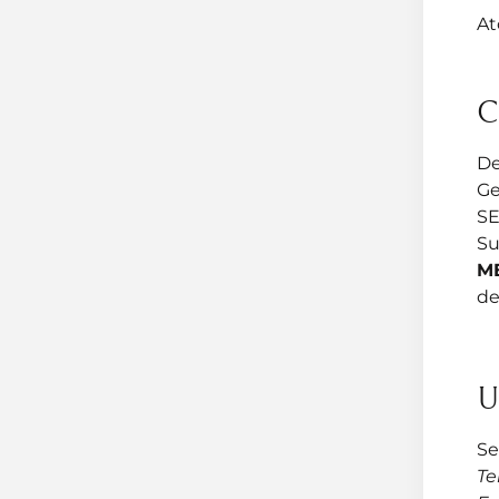
At
C
De
Ge
SE
Su
M
de
U
Se
Te