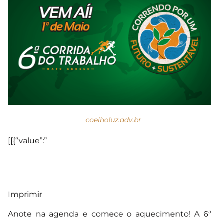
coelholuz.adv.br
[[{“value”:”
Imprimir
Anote na agenda e comece o aquecimento! A 6ª