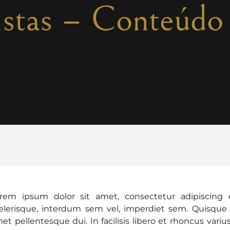
istas – Conteúdo
rem ipsum dolor sit amet, consectetur adipiscing el
elerisque, interdum sem vel, imperdiet sem. Quisque
et pellentesque dui. In facilisis libero et rhoncus variu