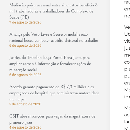
fa
Mediação pré-processual entre sindicatos beneficia 8
er
mil trabalhadoras e trabalhadores do Complexo de
ne
Suape (PE)
7 de agosto de 2026
Ve
Ut
Aliança pelo Voto Livre e Secreto: mobilização
nacional busca combater assédio eleitoral no trabalho
vi
6 de agosto de 2026
ju
mo
Justiça do Trabalho lança Portal Pena Justa para
co
ampliar acesso à informação e fortalecer ações de
pl
reinserção social
6 de agosto de 2026
pu
er
Acordo garante pagamento de R$ 7,3 milhões a ex-
Mo
empregados de hospital que administrava maternidade
im
municipal
5 de agosto de 2026
Mo
ac
CSJT abre inscrições para vagas da magistratura de
la
primeiro grau
4 de agosto de 2026
Ma