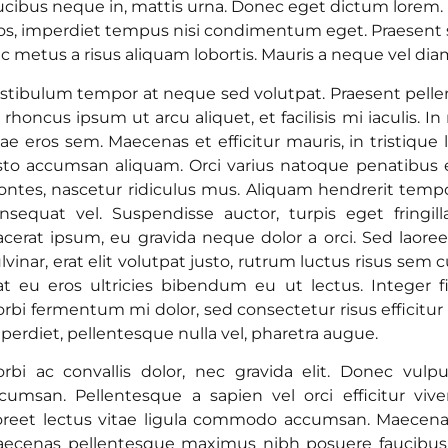
ucibus neque in, mattis urna. Donec eget dictum lorem
os, imperdiet tempus nisi condimentum eget. Praesent se
c metus a risus aliquam lobortis. Mauris a neque vel dia
stibulum tempor at neque sed volutpat. Praesent pellent
 rhoncus ipsum ut arcu aliquet, et facilisis mi iaculis. I
tae eros sem. Maecenas et efficitur mauris, in tristique 
sto accumsan aliquam. Orci varius natoque penatibus 
ntes, nascetur ridiculus mus. Aliquam hendrerit tempor 
nsequat vel. Suspendisse auctor, turpis eget fringi
acerat ipsum, eu gravida neque dolor a orci. Sed lao
lvinar, erat elit volutpat justo, rutrum luctus risus sem
at eu eros ultricies bibendum eu ut lectus. Integer 
rbi fermentum mi dolor, sed consectetur risus efficitur
perdiet, pellentesque nulla vel, pharetra augue.
rbi ac convallis dolor, nec gravida elit. Donec vul
cumsan. Pellentesque a sapien vel orci efficitur viv
oreet lectus vitae ligula commodo accumsan. Maecenas
ecenas pellentesque maximus nibh posuere faucibus. I