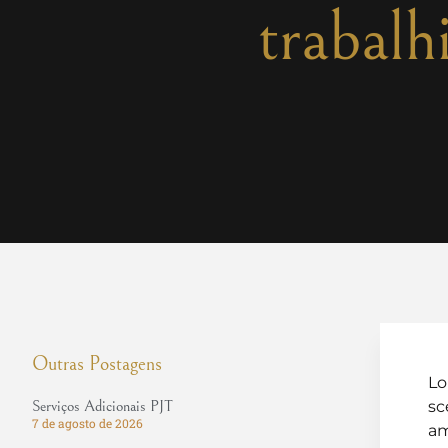
trabalh
Outras Postagens
Lo
Serviços Adicionais PJT
sc
7 de agosto de 2026
am