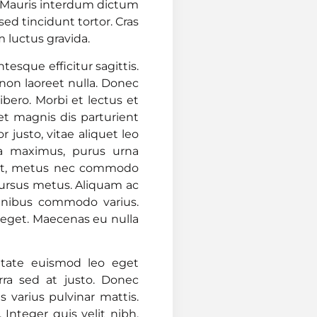
. Mauris interdum dictum
d tincidunt tortor. Cras
m luctus gravida.
esque efficitur sagittis.
n non laoreet nulla. Donec
libero. Morbi et lectus et
et magnis dis parturient
justo, vitae aliquet leo
lla maximus, purus urna
reet, metus nec commodo
 cursus metus. Aliquam ac
finibus commodo varius.
 eget. Maecenas eu nulla
putate euismod leo eget
erra sed at justo. Donec
 varius pulvinar mattis.
nteger quis velit nibh.