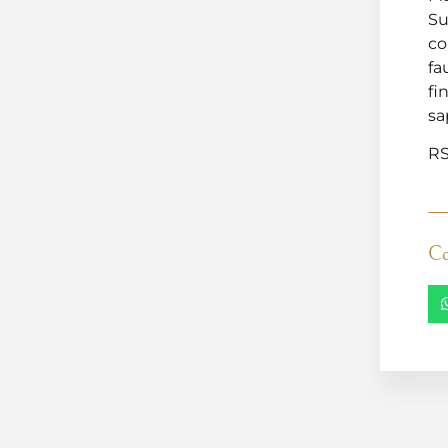
Su
co
fa
fi
sa
RS
Co