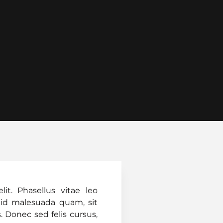
it. Phasellus vitae leo
 id malesuada quam, sit
s. Donec sed felis cursus,