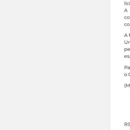
li
A 
co
co
A 
Un
pe
es
Pa
o 
(M
RS