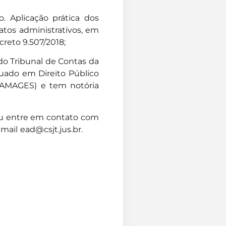
o. Aplicação prática dos
ratos administrativos, em
creto 9.507/2018;
 do Tribunal de Contas da
duado em Direito Público
ANAMAGES) e tem notória
 entre em contato com
-mail
ead@csjt.jus.br
.