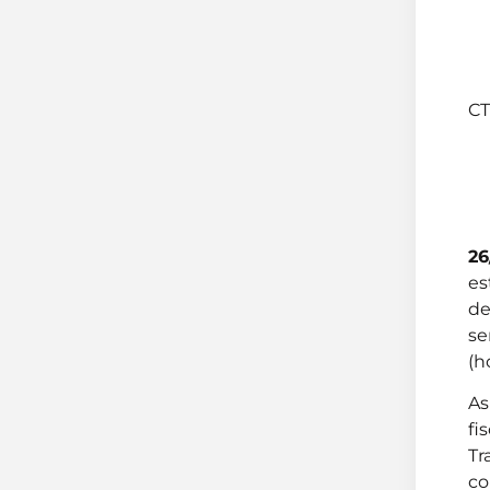
CT
26
es
de
se
(h
As
fi
Tr
co