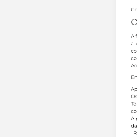
Go
O
A 
a 
co
co
Ad
En
Ap
Os
Tó
co
A 
da
Re