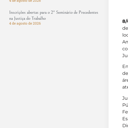
4 de agosto de 2026
Inscrições abertas para o 2º Seminário de Precedentes
na Justiça do Trabalho
8/
4 de agosto de 2026
de
lo
Am
co
Ju
En
de
ár
at
Ju
Pú
Fe
Es
Di