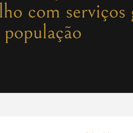
lho com serviços 
 população