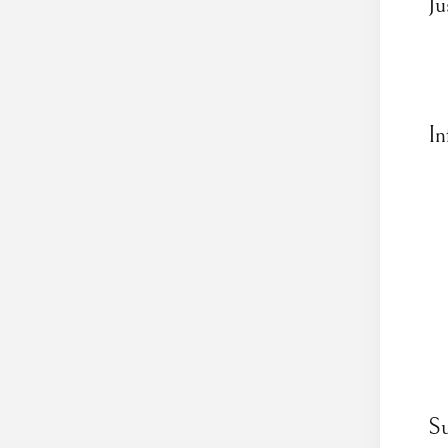
Ju
In
Su