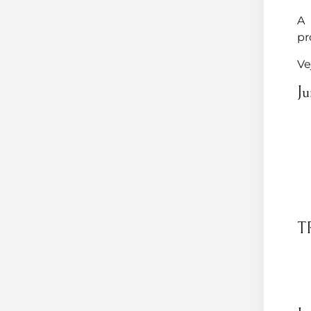
A 
pr
Ve
Ju
T