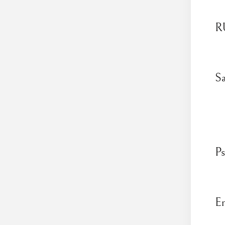
R
S
Ps
Em