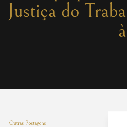
Justiça do Traba
à
Outras Postagens