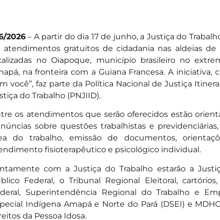
6/2026
– A partir do dia 17 de junho, a Justiça do Trab
 atendimentos gratuitos de cidadania nas aldeias de 
calizadas no Oiapoque, município brasileiro no ext
apá, na fronteira com a Guiana Francesa. A iniciativa,
m você”, faz parte da Política Nacional de Justiça Itiner
stiça do Trabalho (PNJIID).
tre os atendimentos que serão oferecidos estão orien
núncias sobre questões trabalhistas e previdenciárias,
ea do trabalho, emissão de documentos, orientaçõe
endimento fisioterapêutico e psicológico individual.
ntamente com a Justiça do Trabalho estarão a Justiça
blico Federal, o Tribunal Regional Eleitoral, cartório
deral, Superintendência Regional do Trabalho e Empr
pecial Indígena Amapá e Norte do Pará (DSEI) e MDHC/
reitos da Pessoa Idosa.