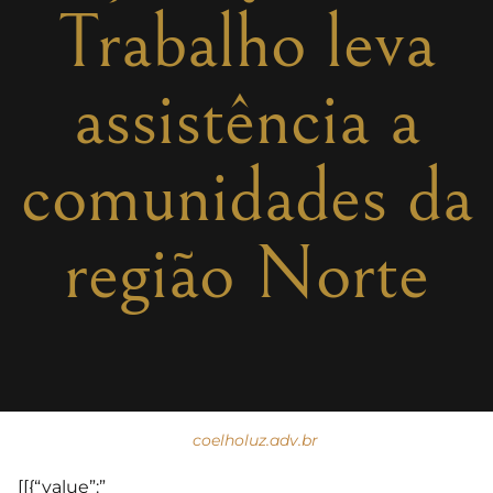
Trabalho leva
assistência a
comunidades da
região Norte
coelholuz.adv.br
[[{“value”:”