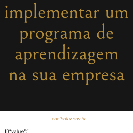
implementar um
programa de
aprendizagem
na sua empresa
coelholuz.adv.br
[[{“value”:”