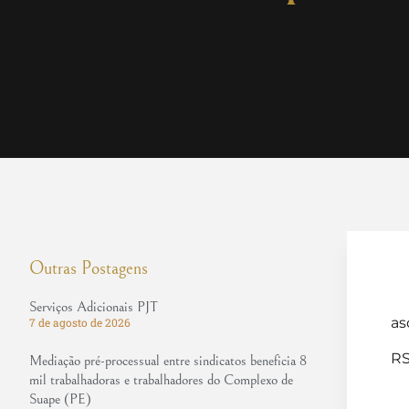
Outras Postagens
Serviços Adicionais PJT
as
7 de agosto de 2026
RS
Mediação pré-processual entre sindicatos beneficia 8
mil trabalhadoras e trabalhadores do Complexo de
Suape (PE)