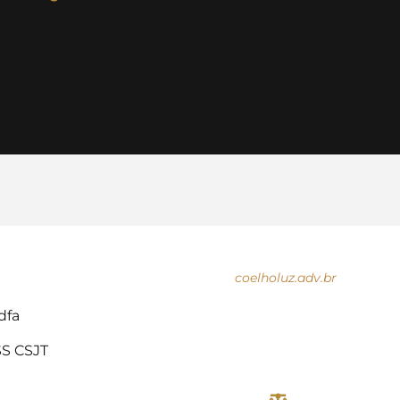
coelholuz.adv.br
dfa
S CSJT