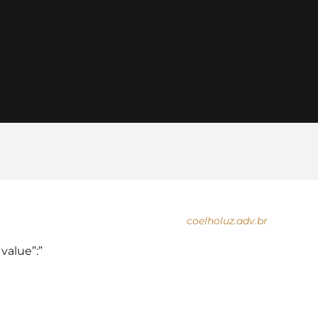
coelholuz.adv.br
“value”:”