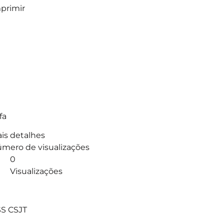
primir
fa
is detalhes
mero de visualizações
0
Visualizações
]
S CSJT