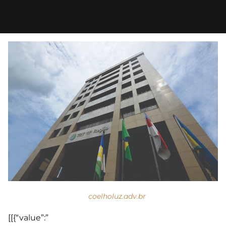
coelholuz.adv.br
[[{“value”:”