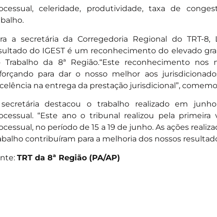
ocessual, celeridade, produtividade, taxa de conge
abalho.
ra a secretária da Corregedoria Regional do TRT-8, L
sultado do IGEST é um reconhecimento do elevado grau
 Trabalho da 8ª Região.“Este reconhecimento nos 
forçando para dar o nosso melhor aos jurisdicionad
celência na entrega da prestação jurisdicional”, comemor
secretária destacou o trabalho realizado em jun
ocessual. “Este ano o tribunal realizou pela primeir
ocessual, no período de 15 a 19 de junho. As ações realiz
abalho contribuíram para a melhoria dos nossos resultado
nte:
TRT da 8ª Região (PA/AP)