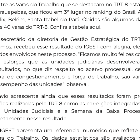
tre as Varas do Trabalho que se destacam no TRT-8 está 
rauapebas, que ficou em 3º lugar no ranking do Brasil. 
lix, Belém, Santa Izabel do Pará, Óbidos são algumas 
s 40 varas do TRT-8. Confira a tabela aqui.
secretário da diretoria de Gestão Estratégica do TRT-
mos, recebeu esse resultado do IGEST com alegria, el
dos envolvidos neste processo. “Ficamos muito felizes c
 esforços que as unidades judiciárias desenvolve
sultados, no que diz respeito ao acervo processual, ce
xa de congestionamento e força de trabalho, são v
sempenho das unidades”, observa .
ávio acrescenta ainda que esses resultados foram p
ões realizadas pelo TRT-8 como as correições integradas
 Unidades Judiciais e a Semana da Baixa Proces
retamente nesse resultado.
IGEST apresenta um referencial numérico que reflet
ra do Trabalho. Os dados estatísticos são avaliados