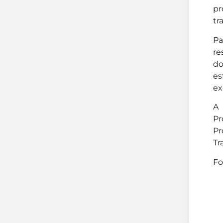
pr
tr
Pa
re
do
es
ex
A 
Pr
Pr
Tr
Fo