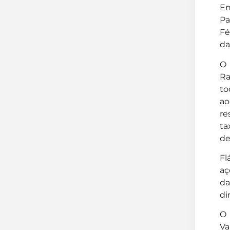
En
Pa
Fé
da
O 
Ra
to
ao
re
ta
de
Fl
aç
da
di
O 
Va