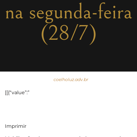
na segunda-feira
(28/7)
coelholuz.adv.br
[[{“value”:”
Imprimir