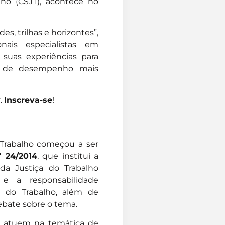
lho (CSJT), acontece no
es, trilhas e horizontes”,
nais especialistas em
r suas experiências para
as de desempenho mais
.
Inscreva-se
!
 Trabalho começou a ser
 24/2014
, que institui a
 da Justiça do Trabalho
e a responsabilidade
a do Trabalho, além de
ebate sobre o tema.
ue atuem na temática de