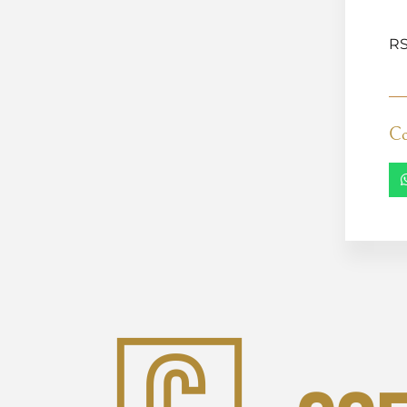
RS
Co