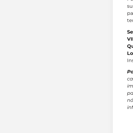
su
pa
te
Se
VI
Q
Lo
In
Pa
ca
im
pa
nó
in