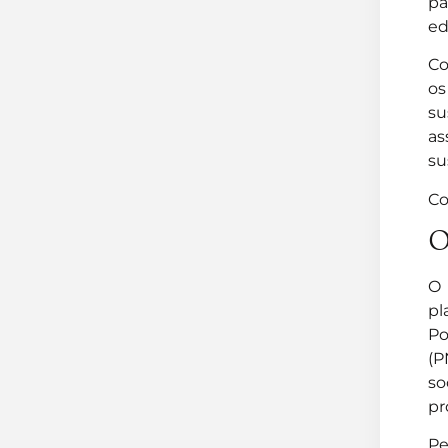
pa
ed
Co
os
su
as
su
Co
O
O 
pl
Po
(
so
pr
Pe