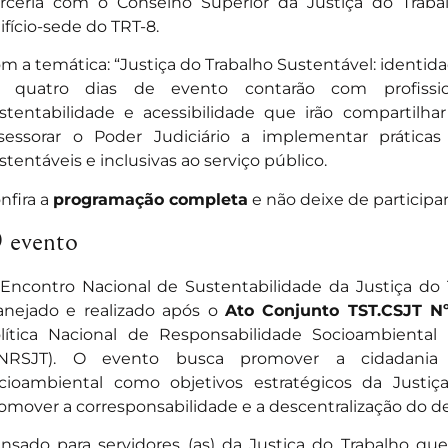
rceria com o Conselho Superior da Justiça do Traba
ifício-sede do TRT-8.
m a temática: “Justiça do Trabalho Sustentável: identidad
 quatro dias de evento contarão com profissio
stentabilidade e acessibilidade que irão compartilha
sessorar o Poder Judiciário a implementar prátic
stentáveis e inclusivas ao serviço público.
nfira a
programação completa
e não deixe de participar
 evento
Encontro Nacional de Sustentabilidade da Justiça do
anejado e realizado após o
Ato Conjunto TST.CSJT Nº
lítica Nacional de Responsabilidade Socioambiental
PNRSJT). O evento busca promover a cidadania 
cioambiental como objetivos estratégicos da Justiç
omover a corresponsabilidade e a descentralização do d
nsado para servidores (as) da Justiça do Trabalho q