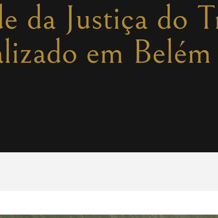
de da Justiça do T
alizado em Belém