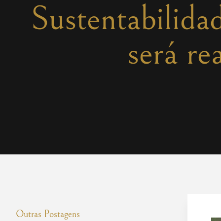
Sustentabilida
será re
Outras Postagens