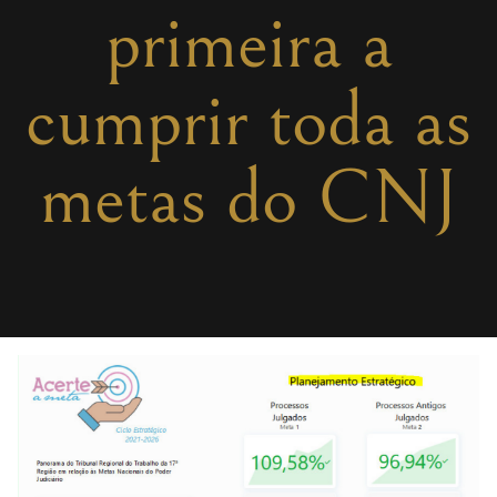
primeira a
cumprir toda as
metas do CNJ