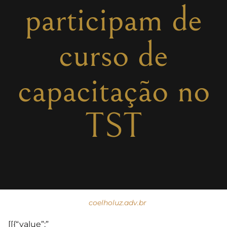
participam de
curso de
capacitação no
TST
coelholuz.adv.br
[[{“value”:”