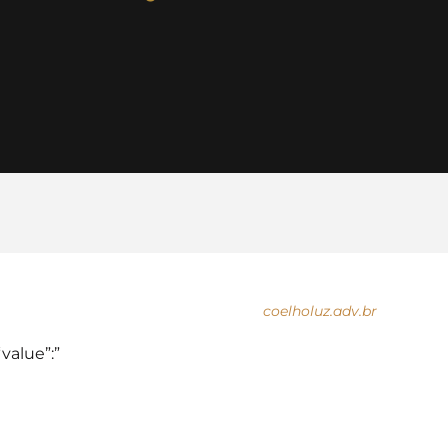
coelholuz.adv.br
“value”:”