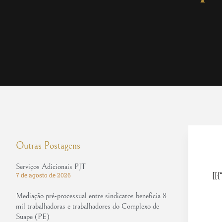
Outras Postagens
Serviços Adicionais PJT
[[{
7 de agosto de 2026
Mediação pré-processual entre sindicatos beneficia 8
mil trabalhadoras e trabalhadores do Complexo de
Suape (PE)