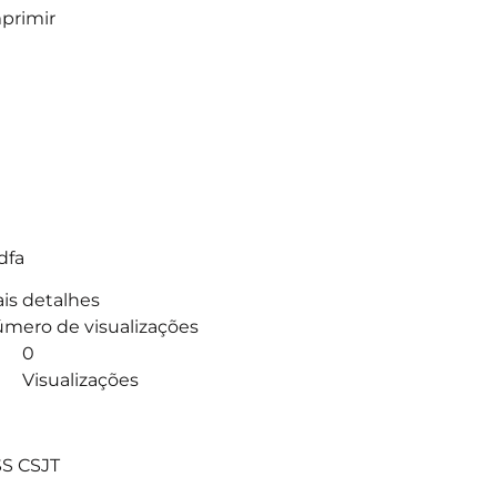
primir
dfa
is detalhes
mero de visualizações
0
Visualizações
]
S CSJT