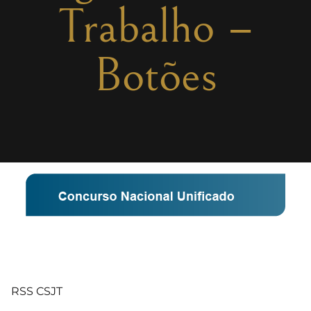
Trabalho –
Botões
RSS CSJT