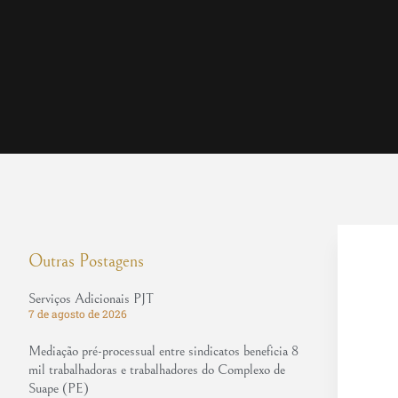
Outras Postagens
Serviços Adicionais PJT
7 de agosto de 2026
Mediação pré-processual entre sindicatos beneficia 8
mil trabalhadoras e trabalhadores do Complexo de
Suape (PE)