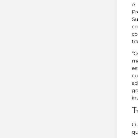
A 
Pr
Su
co
co
tr
“
ma
es
cu
ad
gr
in
T
O 
qu