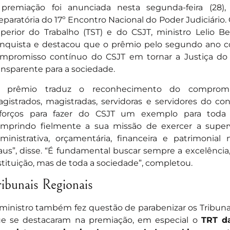
premiação foi anunciada nesta segunda-feira (28)
eparatória do 17º Encontro Nacional do Poder Judiciário.
perior do Trabalho (TST) e do CSJT, ministro Lelio B
nquista e destacou que o prêmio pelo segundo ano c
mpromisso contínuo do CSJT em tornar a Justiça do 
ansparente para a sociedade.
O prêmio traduz o reconhecimento do compromi
gistrados, magistradas, servidoras e servidores do 
forços para fazer do CSJT um exemplo para toda a
mprindo fielmente a sua missão de exercer a superv
ministrativa, orçamentária, financeira e patrimonia
aus”, disse. “É fundamental buscar sempre a excelência
stituição, mas de toda a sociedade”, completou.
ribunais Regionais
ministro também fez questão de parabenizar os Tribuna
e se destacaram na premiação, em especial o
TRT da