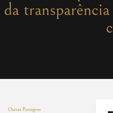
da transparênci
c
Outras Postagens