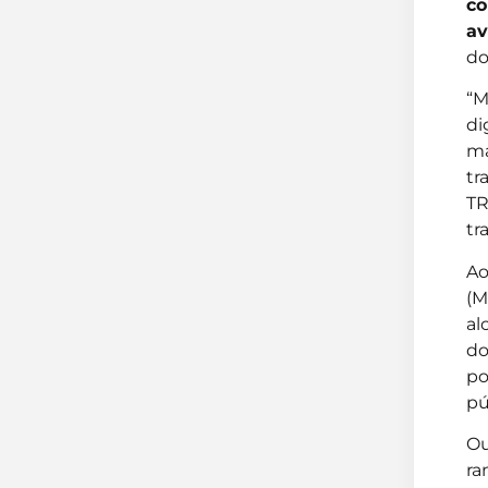
co
av
do
“M
di
ma
tr
TR
tr
Ao
(M
al
do
po
pú
Ou
ra