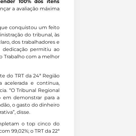
tender 100% dos itens
cançar a avaliação máxima
 que conquistou um feito
istração do tribunal, às
claro, dos trabalhadores e
uja dedicação permitiu ao
do Trabalho com a melhor
te do TRT da 24ª Região
 acelerada e contínua,
ia. “O Tribunal Regional
o em demonstrar para a
dão, o gasto do dinheiro
tiva”, disse.
mpletam o top cinco do
 com 99,02%; o TRT da 22ª