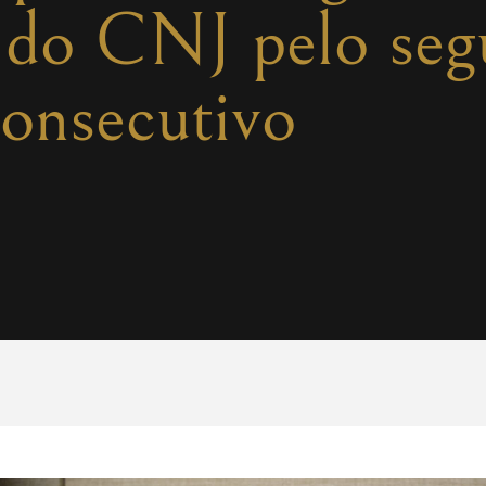
a do CNJ pelo se
onsecutivo