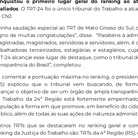
nquistou o primeiro lugar geral do ranking ao a
aliados
. O TRT-24 foi o único tribunal do Trabalho a al
 CNJ.
inha saudação especial ao TRT de Mato Grosso do Sul,
gno de muitas congratulações”, disse. “Parabéns à admin
gistradas, magistrados, servidoras e servidores, além, é 
abalhadoras terceirizados, estagiárias e estagiários, c
T-24 alcançar esse lugar de destaque, como o tribunal 
ansparência do Brasil”, completou.
 comentar a pontuação máxima no ranking, o presiden
S) explicou que o tribunal vem buscando, de forma
cançar o objetivo de ser um órgão de ampla transparênc
 Trabalho da 24ª Região está fortemente empenhad
pulação a forma em que promove, em benefício do cida
blico, além de todas as suas ações de natureza administra
tros TRTs que se destacaram no ranking geral e co
nking da Justiça do Trabalho são: TRTs da 4ª Região (RS),