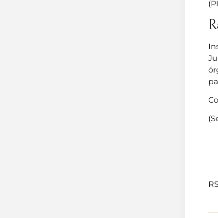
(P
R
In
Ju
ór
pa
Co
(S
RS