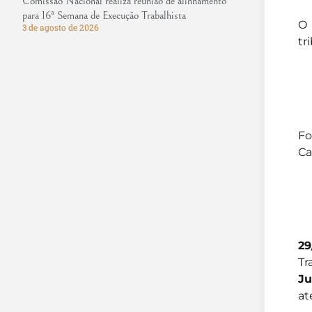
Comissão Nacional realiza reunião de alinhamento
para 16ª Semana de Execução Trabalhista
O 
3 de agosto de 2026
tr
Fo
Ca
29
Tr
Ju
at