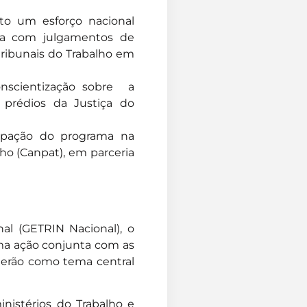
o um esforço nacional
ca com julgamentos de
tribunais do Trabalho em
nscientização sobre a
prédios da Justiça do
cipação do programa na
o (Canpat), em parceria
nal (GETRIN Nacional), o
ma ação conjunta com as
s terão como tema central
inistérios do Trabalho e