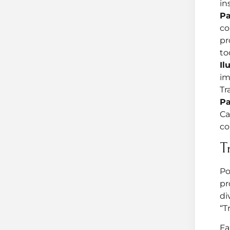
in
Pa
co
pr
to
Il
im
Tr
Pa
Ca
co
T
Po
pr
di
“T
Fa