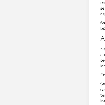
me
se
as
Sa
bi
A
Na
an
pr
la
En
Se
sa
te
in