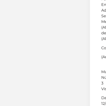
Em
Ad
Se
Me
(A
de
(A
Co
(A
Ma
Nú
3
Vi
Da
12