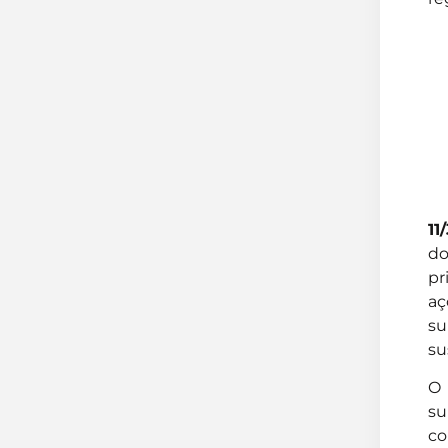
11
do
pr
aç
su
su
O 
su
co