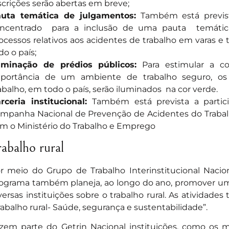
scrições serão abertas em breve;
uta temática de julgamentos:
Também está previst
ncentrado para a inclusão de uma pauta temáti
ocessos relativos aos acidentes de trabalho em varas e 
do o país;
uminação de prédios públicos:
Para estimular a co
portância de um ambiente de trabalho seguro, os 
abalho, em todo o país, serão iluminados na cor verde.
rceria institucional:
Também está prevista a parti
mpanha Nacional de Prevenção de Acidentes do Trabalh
m o Ministério do Trabalho e Emprego
rabalho rural
r meio do Grupo de Trabalho Interinstitucional Nacio
ograma também planeja, ao longo do ano, promover u
versas instituições sobre o trabalho rural. As atividade
rabalho rural- Saúde, segurança e sustentabilidade”.
zem parte do Getrin Nacional instituições, como os m