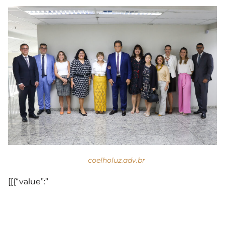
coelholuz.adv.br
[[{“value”:”