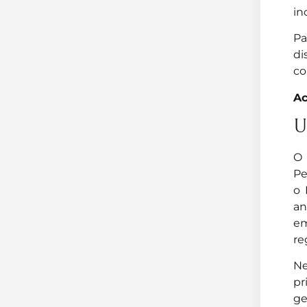
in
Pa
di
co
Ac
U
O 
Pe
o 
an
em
re
Ne
pr
ge