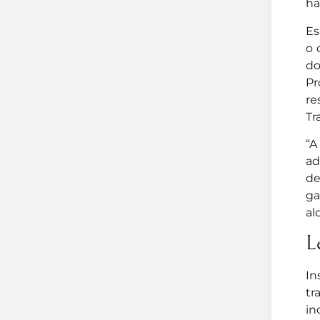
ha
Es
o 
do
Pr
re
Tr
“A
ad
de
ga
al
L
In
tr
in