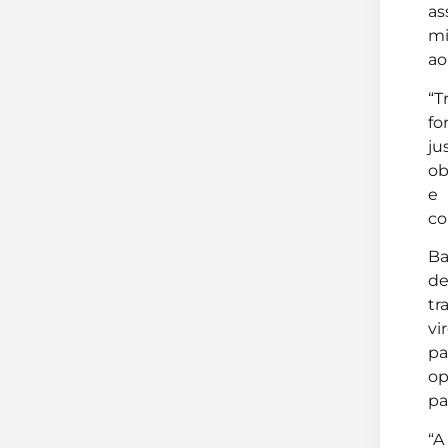
as
mi
ao
“T
fo
ju
ob
e 
co
Ba
de
tr
vi
pa
op
pa
“A