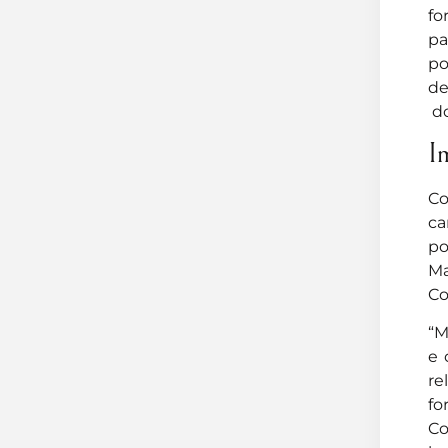
fo
pa
po
de
do
Im
Co
ca
po
Ma
Co
“M
e 
re
fo
Co