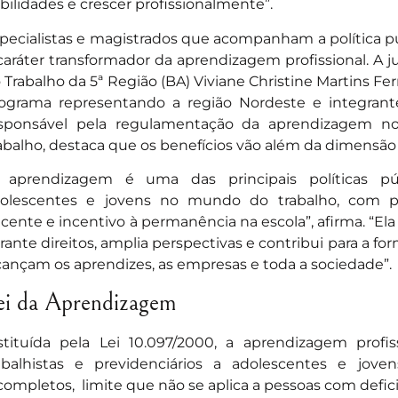
bilidades e crescer profissionalmente”.
pecialistas e magistrados que acompanham a política 
caráter transformador da aprendizagem profissional. A j
 Trabalho da 5ª Região (BA) Viviane Christine Martins Fer
ograma representando a região Nordeste e integrant
sponsável pela regulamentação da aprendizagem no
abalho, destaca que os benefícios vão além da dimensão 
 aprendizagem é uma das principais políticas pú
olescentes e jovens no mundo do trabalho, com pro
cente e incentivo à permanência na escola”, afirma. “Ela
rante direitos, amplia perspectivas e contribui para a f
cançam os aprendizes, as empresas e toda a sociedade”.
ei da Aprendizagem
stituída pela Lei 10.097/2000, a aprendizagem profis
abalhistas e previdenciários a adolescentes e jov
completos, limite que não se aplica a pessoas com defici