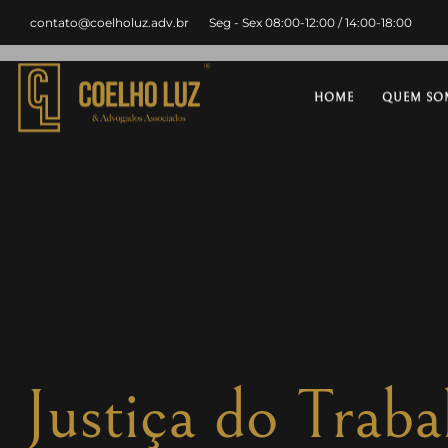
contato@coelholuz.adv.br
Seg - Sex 08:00-12:00 / 14:00-18:00
HOME
QUEM SO
Justiça do Trab