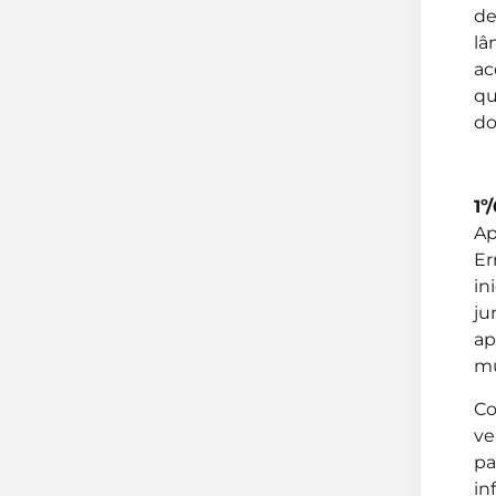
1º
Ap
Er
in
ju
ap
mu
Co
ve
pa
in