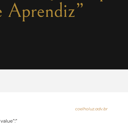
e Aprendiz”
coelholuz.adv.br
“value”:”