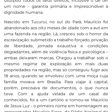
usurpou todos os seus direitos, inclusive o de ter
um nome – garantia primária e imprescindível à
dignidade humana.
Nascido em Tucuruí, no sul do Pará, Maurício foi
abandonado aos oito meses de idade com a avó em
uma fazenda na região. Lá, cresceu sob o horror da
escravização: submetido a trabalho forçado, privação
de liberdade, jornada exaustiva e condições
degradantes, além de violência física e psicológica –
ambas deixaram marcas. Chegou a trabalhar sob o
mesmo regime de exploração em mais duas
propriedades na região, mas só conseguiu fugir aos
18 anos, quando se envolveu com uma moça cuja
família morava em Brasília. Para viajar à capital,
porém, precisava de documentos, o que nunca
teve. Com a ajuda velada de um casal de
conhecidos, foi a um cartório e tornou-se Maurício
de Jesus Luz – o primeiro nome em homenagem ao
apresentador Maurício Fares, da Rádio Nacional da