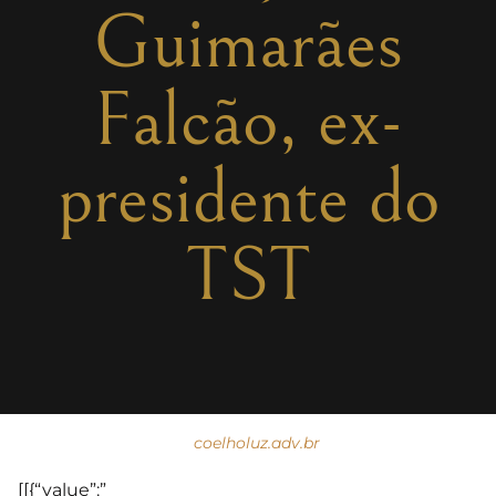
Guimarães
Falcão, ex-
presidente do
TST
coelholuz.adv.br
[[{“value”:”