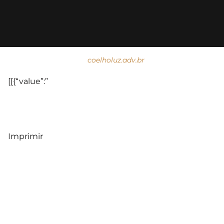
coelholuz.adv.br
[[{“value”:”
Imprimir