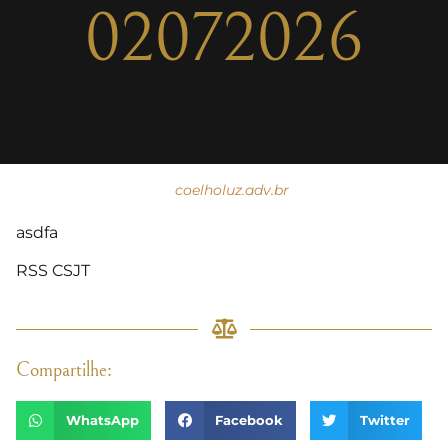
02072026
coelholuz.adv.br
asdfa
RSS CSJT
Compartilhe:
WhatsApp
Facebook
Twitter